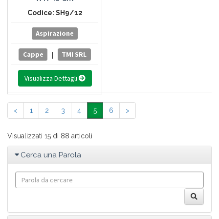
Codice: SH9/12
Aspirazione
Cappe
|
TMI SRL
Visualizza Dettagli
<
1
2
3
4
5
6
>
Visualizzati 15 di 88 articoli
Cerca una Parola