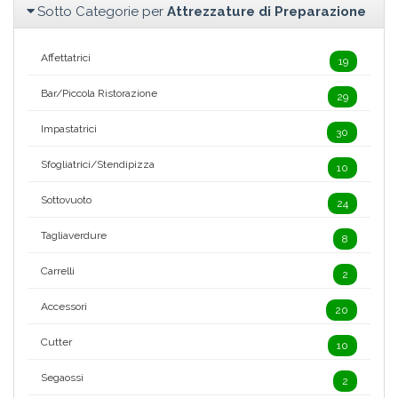
Sotto Categorie per
Attrezzature di Preparazione
Affettatrici
19
Bar/Piccola Ristorazione
29
Impastatrici
30
Sfogliatrici/Stendipizza
10
Sottovuoto
24
Tagliaverdure
8
Carrelli
2
Accessori
20
Cutter
10
Segaossi
2