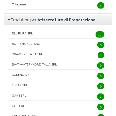
Tritacarne
4
Produttori per
Attrezzature di Preparazione
BLUPURA SRL
10
BOTTENE F.LLI SNC
3
BRAVILOR ITALIA SRL
1
BWT WATER+MORE ITALIA SRL
6
DOMINO SRL
3
FIMAR SPA
9
GAMI SRL
2
GGF SRL
5