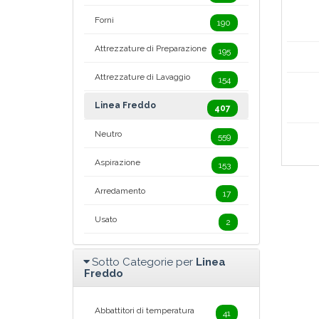
Forni
190
Attrezzature di Preparazione
195
Attrezzature di Lavaggio
154
Linea Freddo
407
Neutro
559
Aspirazione
153
Arredamento
17
Usato
2
Sotto Categorie per
Linea
Freddo
Abbattitori di temperatura
41