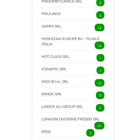
FRIGOMECCANICA SRL
9
FRIULINOX
4
GEMM SRL
14
HOSHIZAKI EUROPE BV - FILIALE
ITALIA
14
HOT CLASS SRL
1
ICEMATIC SPA
1
INOX B.I.m. SRL
15
IRINOX SPA
6
LAINOX ALI GROUP SRL
2
LONGONI DIVISIONE FREDDO SRL
12
MISA
3