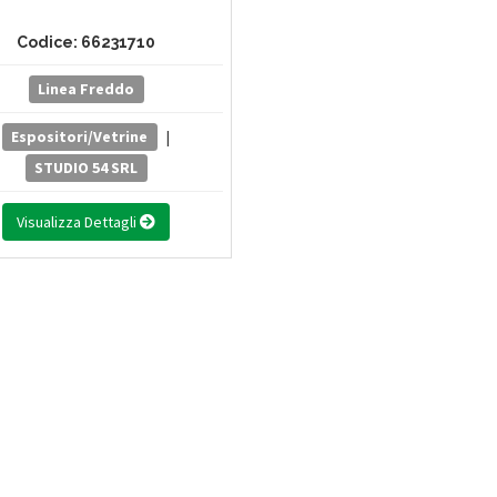
Codice: 66231710
Linea Freddo
Espositori/Vetrine
|
STUDIO 54 SRL
Visualizza Dettagli