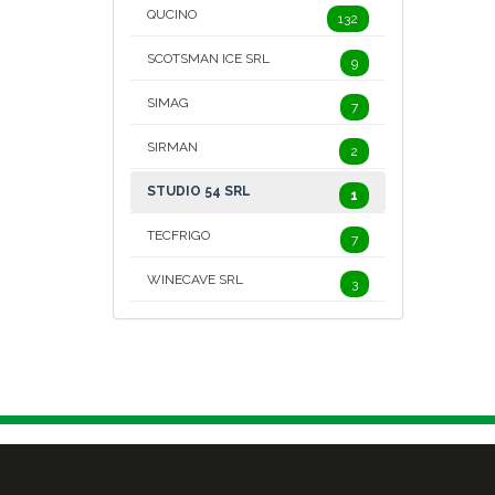
QUCINO
132
SCOTSMAN ICE SRL
9
SIMAG
7
SIRMAN
2
STUDIO 54 SRL
1
TECFRIGO
7
WINECAVE SRL
3