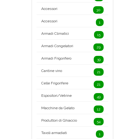
Accessori
30
Accessori
1
Armadi Climatici
15
Armadi Congelatori
29
Armadi Frigorifero
39
Cantine vino
21
Celle Frigorifere
21
Espositori/Vetrine
49
Macchine da Gelato
12
Produttori di Ghiaccio
54
Tavoli armadiati
1