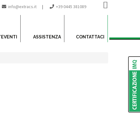
info@extracs.it
|
+39 0445 381089
/EVENTI
ASSISTENZA
CONTATTACI