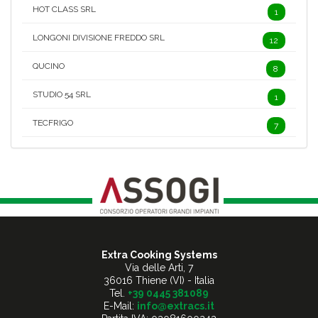
HOT CLASS SRL
1
LONGONI DIVISIONE FREDDO SRL
12
QUCINO
8
STUDIO 54 SRL
1
TECFRIGO
7
Extra Cooking Systems
Via delle Arti, 7
36016 Thiene (VI) - Italia
Tel.
+39 0445 381089
E-Mail:
info@extracs.it