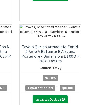
Con N.
Tavolo Qucino Armadiato Con N.
tina
2 Ante A Battente E Alzatina
100 X P
Posteriore - Dimensioni L 100 X P
70 X H 85 Cm
Codice: Q875
Neutro
INO
Tavoli armadiati
|
QUCINO
Visualizza Dettagli