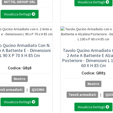
MITTEL GROUP SRL
Visualizza Dettagli
Visualizza Dettagli
o Qucino Armadiato Con N.
e A Battente E - Dimensioni
Tavolo Qucino Armadiato 
L 90 X P 70 X H 85 Cm
2 Ante A Battente E Alza
Posteriore - Dimensioni L 
60 X H 85 Cm
Codice: Q858
Codice: Q883
Neutro
Neutro
oli armadiati
|
QUCINO
Tavoli armadiati
|
QUC
Visualizza Dettagli
Visualizza Dettagli