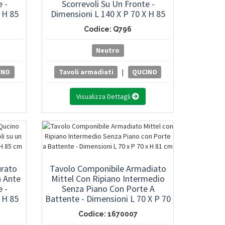
e -
Scorrevoli Su Un Fronte -
 H 85
Dimensioni L 140 X P 70 X H 85
Cm
Codice: Q796
Neutro
INO
Tavoli armadiati
|
QUCINO
Visualizza Dettagli
rato
Tavolo Componibile Armadiato
n Ante
Mittel Con Ripiano Intermedio
e -
Senza Piano Con Porte A
 H 85
Battente - Dimensioni L 70 X P 70
X H 81 Cm
Codice: 1670007