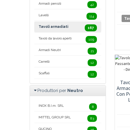
Armadi pensili
42
Lavelli
114
Tav
Tavoli armadiati
167
Tavoli da lavoro aperti
109
Armadi Neutri
21
Carrelli
12
Scaffali
12
Tavo
Armad
Produttori per
Neutro
Con Po
INOX B.I.m. SRL
8
MITTEL GROUP SRL
83
QUCINO