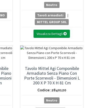
Neutro
INO
Tavoli armadiati
|
MITTEL GROUP SRL
Visualizza Dettagli
ibile
Tavolo Mittel Agi Componibile
 Piano
Armadiato Senza Piano Con
ensioni
Porte Scorrevoli - Dimensioni L
m
200 X P 70 X H 81 Cm
Codice: 2840120
Neutro