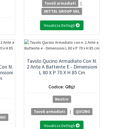
Tavoli armadiati
|
MITTEL GROUP SRL
Visualizza Dettagli
Tavolo Qucino Armadiato Con N.
Con N.
2 Ante A Battente E - Dimensioni
nsioni
L 80 X P 70 X H 85 Cm
m
Codice: Q857
Neutro
Tavoli armadiati
|
QUCINO
INO
Visualizza Dettagli