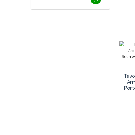
76
Tavo
Arm
Porte