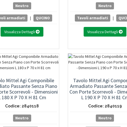
Neutro
Neutro
oli armadiati
|
QUCINO
Tavoli armadiati
|
QUC
Visualizza Dettagli
Visualizza Dettagli
lo Mittel Agi Componibile
Tavolo Mittel Agi Compon
iato Passante Senza Piano
Armadiato Passante Senza
rte Scorrevoli - Dimensioni
Con Porte Scorrevoli - Dim
L 180 X P 70 X H 81 Cm
L 190 X P 70 X H 81 C
Codice: 2840118
Codice: 2840119
Neutro
Neutro