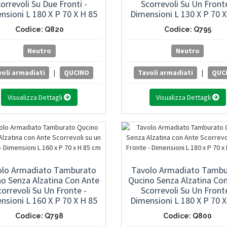
orrevoli Su Due Fronti -
Scorrevoli Su Un Front
nsioni L 180 X P 70 X H 85
Dimensioni L 130 X P 70 X
Cm
Cm
Codice: Q820
Codice: Q795
Neutro
Neutro
oli armadiati
|
QUCINO
Tavoli armadiati
|
QUC
Visualizza Dettagli
Visualizza Dettagli
olo Armadiato Tamburato
Tavolo Armadiato Tambu
o Senza Alzatina Con Ante
Qucino Senza Alzatina Co
correvoli Su Un Fronte -
Scorrevoli Su Un Front
nsioni L 160 X P 70 X H 85
Dimensioni L 180 X P 70 X
Cm
Cm
Codice: Q798
Codice: Q800