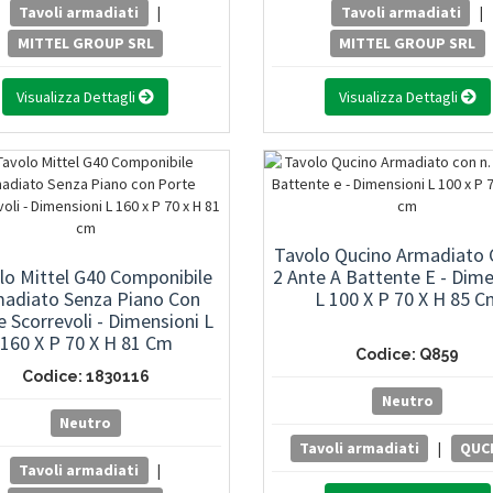
Tavoli armadiati
|
Tavoli armadiati
|
MITTEL GROUP SRL
MITTEL GROUP SRL
Visualizza Dettagli
Visualizza Dettagli
Tavolo Qucino Armadiato 
lo Mittel G40 Componibile
2 Ante A Battente E - Dime
adiato Senza Piano Con
L 100 X P 70 X H 85 C
 Scorrevoli - Dimensioni L
160 X P 70 X H 81 Cm
Codice: Q859
Codice: 1830116
Neutro
Neutro
Tavoli armadiati
|
QUC
Tavoli armadiati
|