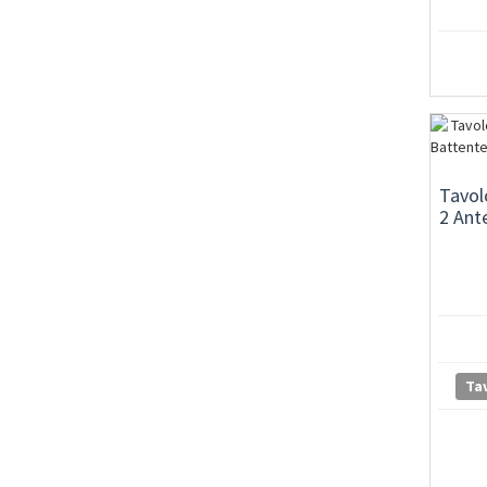
Tavol
2 Ant
Tav