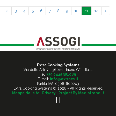
2
3
4
5
6
7
8
9
10
11
12
>
Extra Cooking Systems
Via delle Arti, 7
-
36016 Thiene (VI) - Italia
Tel.
+39 0445 381089
E-Mail:
info@extracs.it
Partita IVA: 03081600243
Extra Cooking Systems © 2026 - All Rights Reserved
Mappa del sito
|
Privacy
|
Project By Mediatrend.it