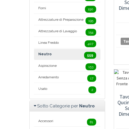
Sc
Dime
Forni
190
Attrezzature di Preparazione
195
Attrezzature di Lavaggio
154
Tav
Linea Freddo
407
Neutro
559
Aspirazione
153
Arredamento
17
Usato
2
Tav
Qucin
Sotto Categorie per
Neutro
S
Dime
Accessori
81