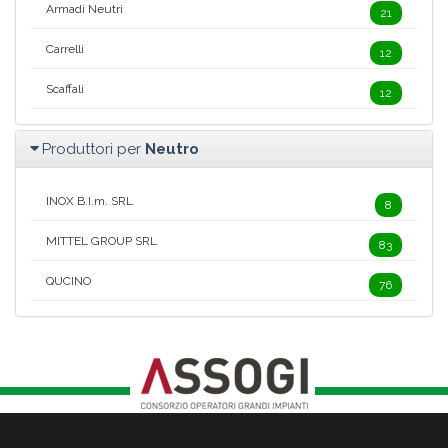
Armadi Neutri
21
Carrelli
12
Scaffali
12
Produttori per
Neutro
INOX B.I.m. SRL
8
MITTEL GROUP SRL
83
QUCINO
76