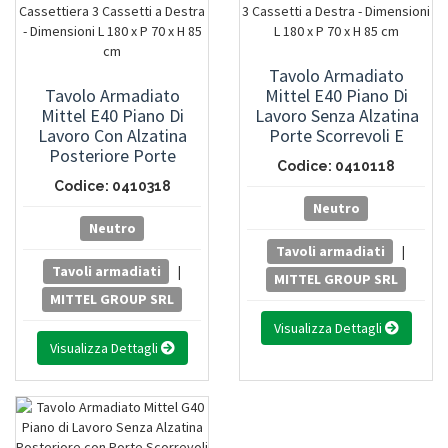
Tavolo Armadiato
Tavolo Armadiato
Mittel E40 Piano Di
Mittel E40 Piano Di
Lavoro Senza Alzatina
Lavoro Con Alzatina
Porte Scorrevoli E
Posteriore Porte
Cassettiera 3 Cassetti A
Codice: 0410118
Scorrevoli E Cassettiera
Destra - Dimensioni L
Codice: 0410318
3 Cassetti A Destra -
180 X P 70 X H 85 Cm
Neutro
Dimensioni L 180 X P 70
Neutro
X H 85 Cm
Tavoli armadiati
|
Tavoli armadiati
|
MITTEL GROUP SRL
MITTEL GROUP SRL
Visualizza Dettagli
Visualizza Dettagli