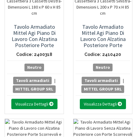
Tavolo Armadiato
Tavolo Armadiato
Mittel Agi Piano Di
Mittel Agi Piano Di
Lavoro Con Alzatina
Lavoro Con Alzatina
Posteriore Porte
Posteriore Porte
Scorrevoli E Cassettiera
Scorrevoli E Cassettiera
Codice: 2400318
Codice: 2410420
3 Cassetti Destra-
3 Cassetti Sinistra-
Dimensioni L 180 X P 60
Dimensioni L 200 X P 70
Neutro
Neutro
X H 85 Cm
X H 85 Cm
Tavoli armadiati
|
Tavoli armadiati
|
MITTEL GROUP SRL
MITTEL GROUP SRL
Visualizza Dettagli
Visualizza Dettagli