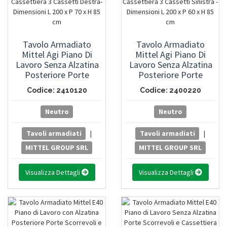
Tavolo Armadiato
Tavolo Armadiato
Mittel Agi Piano Di
Mittel Agi Piano Di
Lavoro Senza Alzatina
Lavoro Senza Alzatina
Posteriore Porte
Posteriore Porte
Scorrevoli E Cassettiera
Scorrevoli E Cassettiera
Codice: 2410120
Codice: 2400220
3 Cassetti Destra-
3 Cassetti Sinistra -
Dimensioni L 200 X P 70
Dimensioni L 200 X P 60
Neutro
Neutro
X H 85 Cm
X H 85 Cm
Tavoli armadiati
|
Tavoli armadiati
|
MITTEL GROUP SRL
MITTEL GROUP SRL
Visualizza Dettagli
Visualizza Dettagli