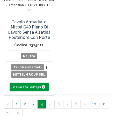
Tavolo Armadiato
Mittel G40 Piano Di
Lavoro Senza Alzatina
Posteriore Con Porte
Scorrevoli - Dimensioni
Codice: 1325011
L 110 X P 80 X H 85 Cm
Neutro
Tavoli armadiati
|
MITTEL GROUP SRL
Visualizza Dettagli
<
1
2
3
4
5
6
7
8
9
10
11
12
>