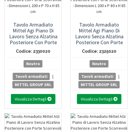
Tavolo Armadiato
Tavolo Armadiato
Mittel Agi Piano Di
Mittel Agi Piano Di
Lavoro Senza Alzatina
Lavoro Senza Alzatina
Posteriore Con Porte
Posteriore Con Porte
Scorrevoli - Dimensioni
Scorrevoli - Dimensioni
Codice: 2330020
Codice: 2325020
L 200 X P 70 X H 85 Cm
L 200 X P 80 X H 85 Cm
Neutro
Neutro
Tavoli armadiati
|
Tavoli armadiati
|
MITTEL GROUP SRL
MITTEL GROUP SRL
Visualizza Dettagli
Visualizza Dettagli