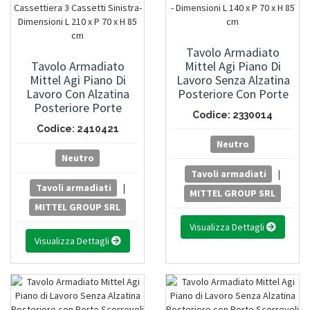
Tavolo Armadiato
Tavolo Armadiato
Mittel Agi Piano Di
Mittel Agi Piano Di
Lavoro Senza Alzatina
Lavoro Con Alzatina
Posteriore Con Porte
Posteriore Porte
Scorrevoli - Dimensioni
Codice: 2330014
Scorrevoli E Cassettiera
L 140 X P 70 X H 85 Cm
Codice: 2410421
3 Cassetti Sinistra-
Neutro
Dimensioni L 210 X P 70
Neutro
X H 85 Cm
Tavoli armadiati
|
Tavoli armadiati
|
MITTEL GROUP SRL
MITTEL GROUP SRL
Visualizza Dettagli
Visualizza Dettagli