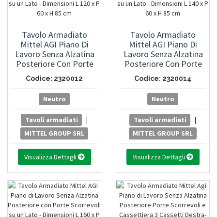
Tavolo Armadiato
Tavolo Armadiato
Mittel AGI Piano Di
Mittel AGI Piano Di
Lavoro Senza Alzatina
Lavoro Senza Alzatina
Posteriore Con Porte
Posteriore Con Porte
Scorrevoli Su Un Lato -
Scorrevoli Su Un Lato -
Codice: 2320012
Codice: 2320014
Dimensioni L 120 X P 60
Dimensioni L 140 X P 60
X H 85 Cm
X H 85 Cm
Neutro
Neutro
Tavoli armadiati
|
Tavoli armadiati
|
MITTEL GROUP SRL
MITTEL GROUP SRL
Visualizza Dettagli
Visualizza Dettagli