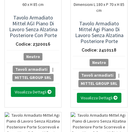
Tavolo Armadiato
Mittel AGI Piano Di
Tavolo Armadiato
Lavoro Senza Alzatina
Mittel Agi Piano Di
Posteriore Con Porte
Lavoro Senza Alzatina
Scorrevoli Su Un Lato -
Posteriore Porte
Codice: 2320016
Dimensioni L 160 X P 60
Scorrevoli E Cassettiera
Codice: 2410118
X H 85 Cm
3 Cassetti Destra-
Neutro
Dimensioni L 180 X P 70
Neutro
X H 85 Cm
Tavoli armadiati
|
Tavoli armadiati
|
MITTEL GROUP SRL
MITTEL GROUP SRL
Visualizza Dettagli
Visualizza Dettagli