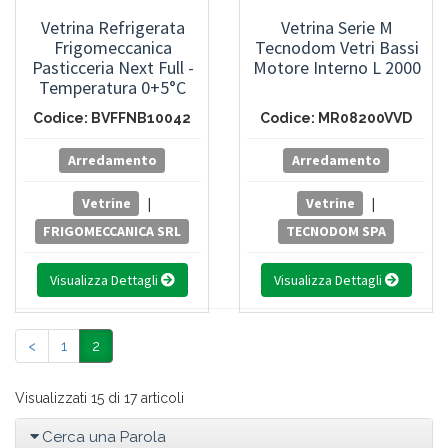
Vetrina Refrigerata
Vetrina Serie M
Frigomeccanica
Tecnodom Vetri Bassi
Pasticceria Next Full -
Motore Interno L 2000
Temperatura 0+5°C
Codice: BVFFNB10042
Codice: MR08200VVD
Arredamento
Arredamento
Vetrine
|
Vetrine
|
FRIGOMECCANICA SRL
TECNODOM SPA
Visualizza Dettagli
Visualizza Dettagli
<
1
2
Visualizzati 15 di 17 articoli
Cerca una Parola