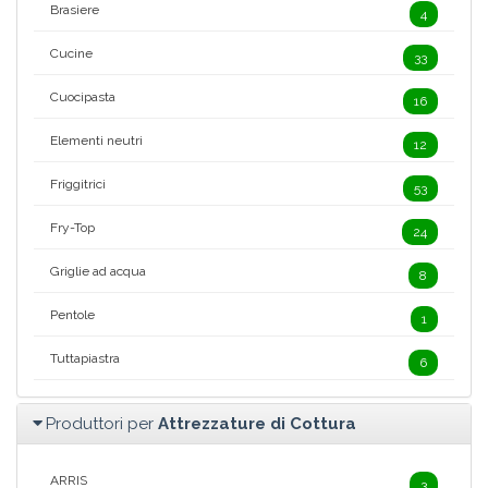
Brasiere
4
Cucine
33
Cuocipasta
16
Elementi neutri
12
Friggitrici
53
Fry-Top
24
Griglie ad acqua
8
Pentole
1
Tuttapiastra
6
Produttori per
Attrezzature di Cottura
ARRIS
3