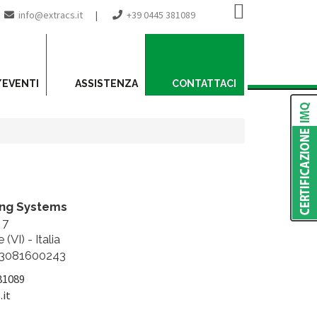
info@extracs.it
|
+39 0445 381089
/EVENTI
ASSISTENZA
CONTATTACI
ing Systems
 7
(VI) - Italia
 03081600243
81089
it