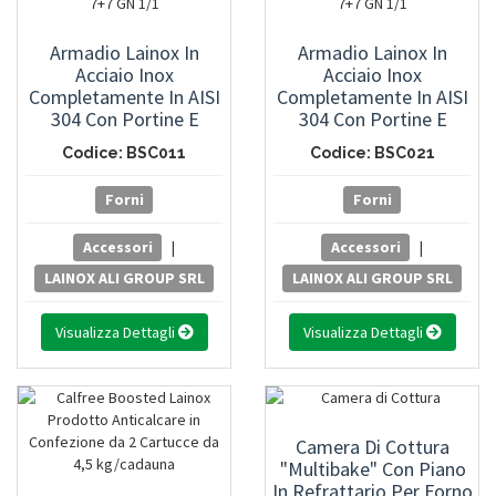
Armadio Lainox In
Armadio Lainox In
Acciaio Inox
Acciaio Inox
Completamente In AISI
Completamente In AISI
304 Con Portine E
304 Con Portine E
Paratie Portateglie 7+7
Paratie Portateglie 7+7
Codice: BSC011
Codice: BSC021
GN 1/1
GN 1/1
Forni
Forni
Accessori
|
Accessori
|
LAINOX ALI GROUP SRL
LAINOX ALI GROUP SRL
Visualizza Dettagli
Visualizza Dettagli
Camera Di Cottura
"Multibake" Con Piano
In Refrattario Per Forno