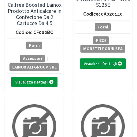
Calfree Boosted Lainox
S125E
Prodotto Anticalcare In
Codice: 0A020140
Confezione Da 2
Cartucce Da 4,5
Forni
Kg/cadauna
Codice: CF002BC
Pizza
|
Forni
MORETTI FORNI SPA
Accessori
|
Visualizza Dettagli
LAINOX ALI GROUP SRL
Visualizza Dettagli