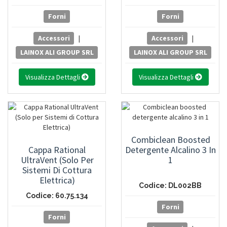
Forni
Forni
Accessori
|
Accessori
|
LAINOX ALI GROUP SRL
LAINOX ALI GROUP SRL
Visualizza Dettagli
Visualizza Dettagli
Combiclean Boosted
Cappa Rational
Detergente Alcalino 3 In
UltraVent (Solo Per
1
Sistemi Di Cottura
Elettrica)
Codice: DL002BB
Codice: 60.75.134
Forni
Forni