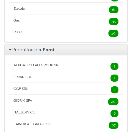
Elettrici
61
Gas
35
Pizza
40
Produttori per
Forni
ALPHATECH ALI GROUP SRL
2
FIMAR SPA
2
GGF SRL
4
GIORIK SPA
20
ITALSERVICE
6
LAINOX ALI GROUP SRL
67