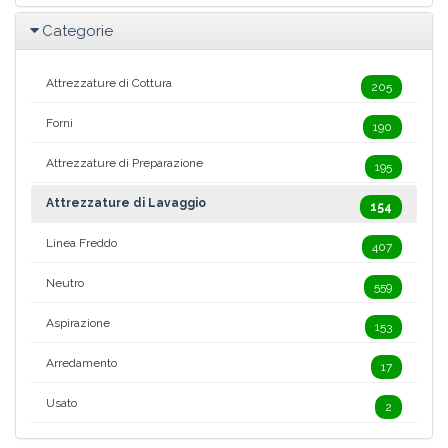
Categorie
Attrezzature di Cottura
205
Forni
190
Attrezzature di Preparazione
195
Attrezzature di Lavaggio
154
Linea Freddo
407
Neutro
559
Aspirazione
153
Arredamento
17
Usato
2