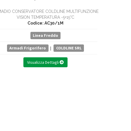
ADIO CONSERVATORE COLDLINE MULTIFUNZIONE
ARMADIO FRI
VISION TEMPERATURA -5+15°C
TEMPERA
Codice: AC30/1M
Linea Freddo
Armadi Frigorifero
|
COLDLINE SRL
Armad
Visualizza Dettagli