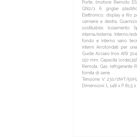
Porte, (motore Remoto ES
GN2/1 6 griglie plastif
Elettronico, display a filo
cerniere a destra, Guarniz
sostituibile, Isolament
interna/esterna Interno/es
fondo e interno vano tecn
interni Arrotondati per un
Guide Acciaio Inox AISI 304,
150 mm. Capacità lorda1356 
Remota, Gas refrigerante R
fornita di serie.
Tensione: V. 230/1N+T/50H
Dimensioni: L 148 x P 81,5 