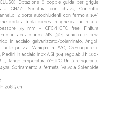
CLUSO), Dotazione 6 coppie guida per griglie
icate GN2/1 Serratura con chiave, Controllo
 pannello, 2 porte autochiudenti con fermo a 105°
ione porta a tripla camera magnetica facilmente
o Spessore 75 mm - CFC/HCFC free, Finitura
terno in acciaio inox AISI 304 schiena esterna
ico in acciaio galvanizzato/colaminato, Angoli
a facile pulizia, Maniglia In PVC, Cremagliere e
 Piedini In acciaio Inox AISI 304 regolabili h 100-
lt, Range temperatura 0°+10°C, Unità refrigerante
452a, Sbrinamento a fermata, Valvola Solenoide
z
x H 208,5 cm