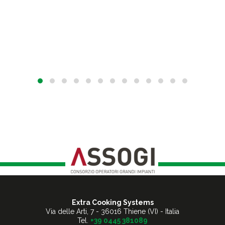
Extra Cooking Systems
Via delle Arti, 7
-
36016 Thiene (VI) - Italia
Tel.
+39 0445 381089