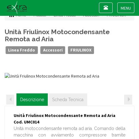
Toggle
navigation
Toggle
Home
Prodotti
Linea Freddo
Accessori
FRIULINOX
navigat
Unità Friulinox Motocondensante
Remota ad Aria
Linea Freddo
Accessori
FRIULINOX
Descrizione
Scheda Tecnica
Unità Friulinox Motocondensante Remota ad Aria
Cod. UMC014
Unità motocondensante remota ad aria. Comando della
macchina con avviamento compressore tramite