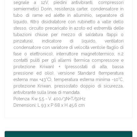
segnale a 12V, piedini antivibranti, compressori
semiermetici Dorin, resistenza carter, condensatore in
tubo di rame ed alette in alluminio, separatore di
liquido, filtro disidratatore con rubinetto a valle dello
stesso, circuito precaricato in azoto ed estremità delle
tubazioni chiuse per mezzo di saldatura (tappi o
pinzatura), indicatore di liquido, ventilatori
condensatore con variatore di velocità ventole (taglio di
fase o elettronico), interruttore magnetotermico, n.2
contatti puliti per gli allarmi (termica compressore e
protezione Kriwan) + (pressostati di alta, bassa
pressione ed olio), versione Standard (temperatura
esterna max +43°C), temperatura esterna minima -10°C,
protezione Kriwan, pressostato doppio di sicurezza,
antivibrante sulla linea di mandata.
Potenza: Kw 5,5 - V. 400/3N+T/50Hz
Dimensioni: L 93 x P 68 x H 45,6 cm