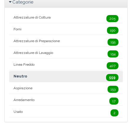
Categorie
Attrezzature di Cottura
205
Forni
190
Attrezzature di Preparazione
195
Attrezzature di Lavaggio
154
Linea Freddo
407
Neutro
559
Aspirazione
153
Arredamento
17
Usato
2