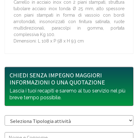
Carrello in acciaio inox con 2 piani stampati, struttura
tubolare acciaio inox tonda Ø 25 mm, alto spessore
con piani stampati in forma di vassoio con bordi
arrotondati, insonorizzati con finitura satinata, ruote
multidirezionali, paracolpi in gomma, portata
complessiva Kg 100.
Dimensioni: L 108 x P 58 x H 93 cm
CHIEDI SENZA IMPEGNO MAGGIORI
INFORMAZIONI O UNA QUOTAZIONE
Lascia i tuoi recapiti e saremo al tuo servizio nel più
breve tempo possibile.