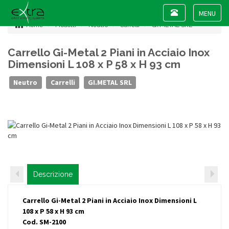
Toggle
navigation
Toggle
Home
Prodotti
Neutro
Carrelli
GI.METAL SRL
navigat
Carrello Gi-Metal 2 Piani in Acciaio Inox
Dimensioni L 108 x P 58 x H 93 cm
Neutro
Carrelli
GI.METAL SRL
Descrizione
Carrello Gi-Metal 2 Piani in Acciaio Inox Dimensioni L
108 x P 58 x H 93 cm
Cod. SM-2100