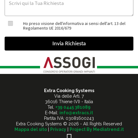
Ho preso visione dell'informativa ai sensi dell'art. 13 del
Regolamento UE 2016/679
Extra Cooking Systems
Via delle Arti, 7
36016 Thiene (VI) - Italia
Tel.
+39 0445 381089
E-Mail:
info@extracs.it
Partita IVA: 03081600243
Extra Cooking Systems © 2026 - All Rights Reserved
Mappa del sito
|
Privacy
|
Project By Mediatrend.it