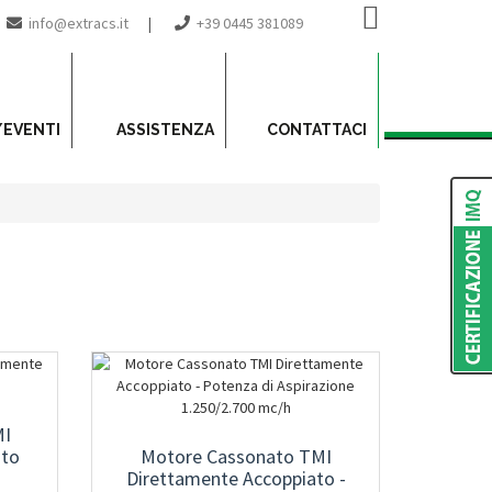
info@extracs.it
|
+39 0445 381089
/EVENTI
ASSISTENZA
CONTATTACI
MI
ato
Motore Cassonato TMI
Direttamente Accoppiato -