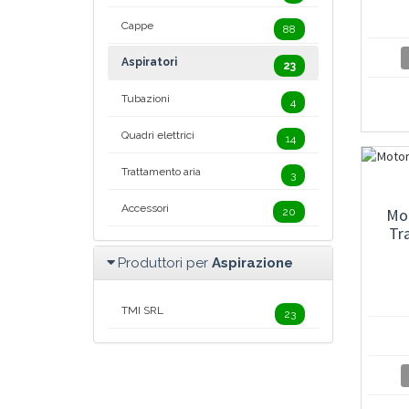
Cappe
88
Aspiratori
23
Tubazioni
4
Quadri elettrici
14
Trattamento aria
3
Accessori
Mo
20
Tr
Produttori per
Aspirazione
TMI SRL
23