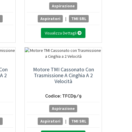
Aspirazione
L
Aspiratori
|
TMI SRL
Visualizza Dettagli
 Con
Motore TMI Cassonato Con
A 2
Trasmissione A Cinghia A 2
Velocità
Codice: TFCD9/9
Aspirazione
L
Aspiratori
|
TMI SRL