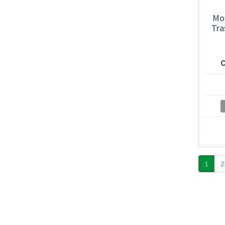
Mo
Tra
C
1
2