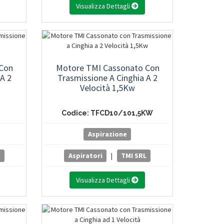
Visualizza Dettagli
 Con
Motore TMI Cassonato Con
A 2
Trasmissione A Cinghia A 2
Velocità 1,5Kw
Codice: TFCD10/101,5KW
Aspirazione
L
Aspiratori
|
TMI SRL
Visualizza Dettagli