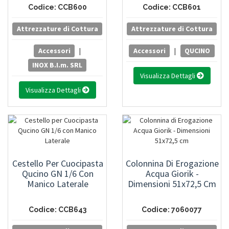
Codice: CCB600
Codice: CCB601
Attrezzature di Cottura
Attrezzature di Cottura
Accessori
|
Accessori
|
QUCINO
INOX B.I.m. SRL
Visualizza Dettagli
Visualizza Dettagli
Cestello Per Cuocipasta
Colonnina Di Erogazione
Qucino GN 1/6 Con
Acqua Giorik -
Manico Laterale
Dimensioni 51x72,5 Cm
Codice: CCB643
Codice: 7060077