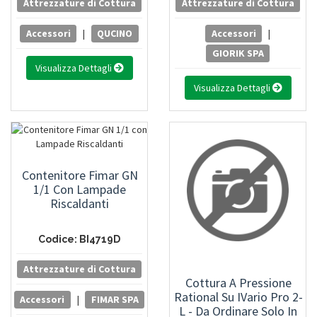
Attrezzature di Cottura
Attrezzature di Cottura
Accessori
|
QUCINO
Accessori
|
GIORIK SPA
Visualizza Dettagli
Visualizza Dettagli
Contenitore Fimar GN
1/1 Con Lampade
Riscaldanti
Codice: BI4719D
Attrezzature di Cottura
Cottura A Pressione
Rational Su IVario Pro 2-
Accessori
|
FIMAR SPA
L - Da Ordinare Solo In