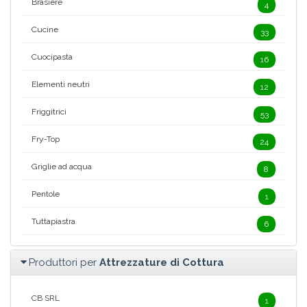
Brasiere
4
Cucine
33
Cuocipasta
16
Elementi neutri
12
Friggitrici
53
Fry-Top
24
Griglie ad acqua
8
Pentole
1
Tuttapiastra
6
Produttori per
Attrezzature di Cottura
CB SRL
1