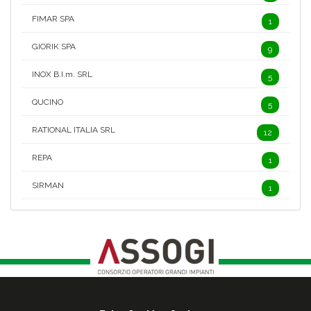
FIMAR SPA
1
GIORIK SPA
9
INOX B.I.m. SRL
5
QUCINO
5
RATIONAL ITALIA SRL
12
REPA
1
SIRMAN
1