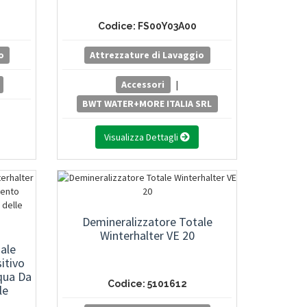
Codice: FS00Y03A00
o
Attrezzature di Lavaggio
Accessori
|
BWT WATER+MORE ITALIA SRL
Visualizza Dettagli
Demineralizzatore Totale
Winterhalter VE 20
ale
itivo
qua Da
Codice: 5101612
le