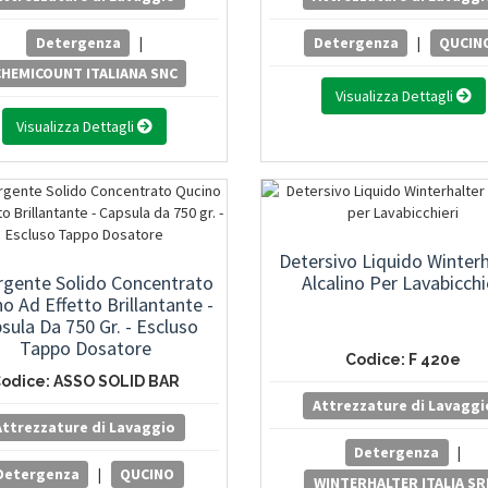
Detergenza
|
Detergenza
|
QUCIN
CHEMICOUNT ITALIANA SNC
Visualizza Dettagli
Visualizza Dettagli
Detersivo Liquido Winterh
rgente Solido Concentrato
Alcalino Per Lavabicchi
o Ad Effetto Brillantante -
sula Da 750 Gr. - Escluso
Tappo Dosatore
Codice: F 420e
odice: ASSO SOLID BAR
Attrezzature di Lavaggi
Attrezzature di Lavaggio
Detergenza
|
Detergenza
|
QUCINO
WINTERHALTER ITALIA SR