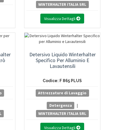
WINTERHALTER ITALIA SRL
Visualizza Dettagli
alter
Detersivo Liquido Winterhalter
trò
Specifico Per Alluminio E
Lavautensili
Codice: F 865 PLUS
o
Attrezzature di Lavaggio
Detergenza
|
L
WINTERHALTER ITALIA SRL
Visualizza Dettagli