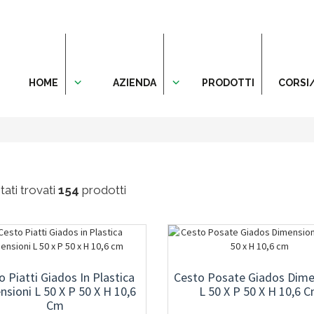
HOME
AZIENDA
PRODOTTI
CORSI
ati trovati
154
prodotti
o Piatti Giados In Plastica
Cesto Posate Giados Dime
sioni L 50 X P 50 X H 10,6
L 50 X P 50 X H 10,6 
Cm