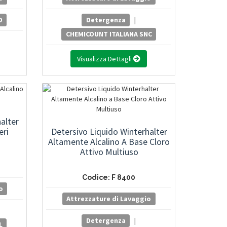
O
Detergenza
|
CHEMICOUNT ITALIANA SNC
Visualizza Dettagli
alter
eri
Detersivo Liquido Winterhalter
Altamente Alcalino A Base Cloro
Attivo Multiuso
Codice: F 8400
o
Attrezzature di Lavaggio
Detergenza
|
L