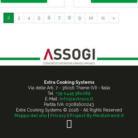
2
3
4
5
6
7
8
9
10
11
>
Extra Cooking Systems
Via delle Arti, 7
-
36016 Thiene (VI) - Italia
Tel.
+39 0445 381089
E-Mail:
info@extracs.it
Partita IVA: 03081600243
Extra Cooking Systems © 2026 - All Rights Reserved
Mappa del sito
|
Privacy
|
Project By Mediatrend.it