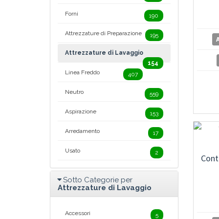
Forni
190
Attrezzature di Preparazione
195
Attrezzature di Lavaggio
154
Linea Freddo
407
Neutro
559
Aspirazione
153
Arredamento
17
Usato
2
Cont
Sotto Categorie per
Attrezzature di Lavaggio
Accessori
5