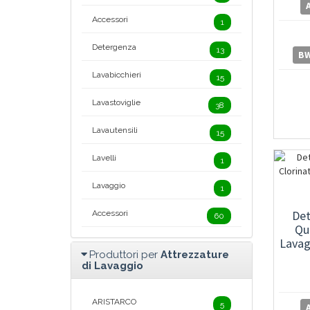
Accessori
1
Detergenza
13
BW
Lavabicchieri
15
Lavastoviglie
38
Lavautensili
15
Lavelli
1
Lavaggio
1
Det
Accessori
60
Qu
Lavag
Produttori per
Attrezzature
di Lavaggio
ARISTARCO
5