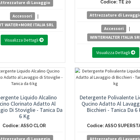
Codice: TE 20
Attrezzature di Lavaggio
Attrezzature di Lavaggi
Accessori
|
T WATER+MORE ITALIA SRL
Accessori
|
WINTERHALTER ITALIA SR
Visualizza Dettagli
Visualizza Dettagli
ergente Liquido Alcalino
Detergente Polivalente L
cino Clorinato Adatto Al
Qucino Adatto Al Lavagg
gio Di Stoviglie - Tanica Da
Bicchieri - Tanica Da 6
6 Kg
Codice: ASSO CLOR
Codice: ASSO SUPERST
Attrezzature di Lavaggio
Attrezzature di Lavaggi