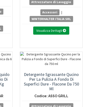
Attrezzature di Lavaggio
o
Accessori
|
WINTERHALTER ITALIA SRL
L
Visualizza Dettagli
iquido
Detergente Sgrassante Qucino
io Di
Per La Pulizia A Fondo Di
 Kg
Superfici Dure - Flacone Da 750
Ml
AR
Codice: ASSO GRILL
o
Attrezzature di Lavaggio