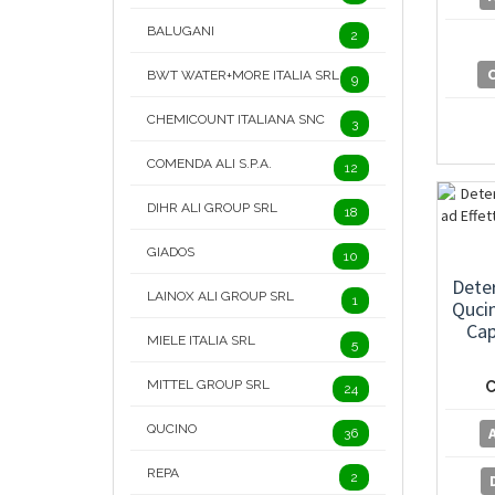
BALUGANI
2
BWT WATER+MORE ITALIA SRL
9
CHEMICOUNT ITALIANA SNC
3
COMENDA ALI S.P.A.
12
DIHR ALI GROUP SRL
18
GIADOS
10
Dete
LAINOX ALI GROUP SRL
1
Qucin
Cap
MIELE ITALIA SRL
5
MITTEL GROUP SRL
C
24
QUCINO
36
REPA
2