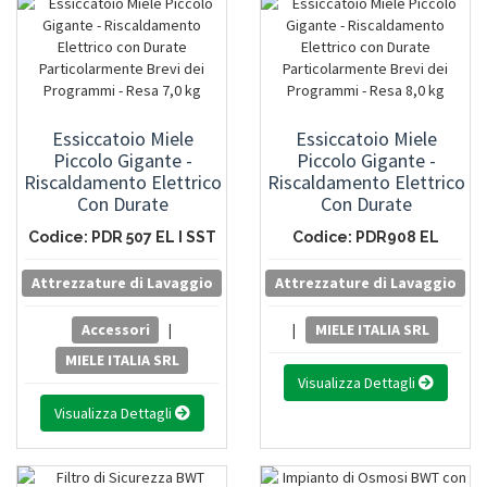
Essiccatoio Miele
Essiccatoio Miele
Piccolo Gigante -
Piccolo Gigante -
Riscaldamento Elettrico
Riscaldamento Elettrico
Con Durate
Con Durate
Particolarmente Brevi
Particolarmente Brevi
Codice: PDR 507 EL I SST
Codice: PDR908 EL
Dei Programmi - Resa
Dei Programmi - Resa
7,0 Kg
8,0 Kg
Attrezzature di Lavaggio
Attrezzature di Lavaggio
Accessori
|
|
MIELE ITALIA SRL
MIELE ITALIA SRL
Visualizza Dettagli
Visualizza Dettagli