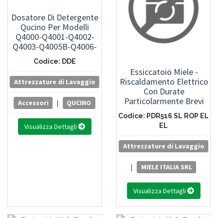
Dosatore Di Detergente
Qucino Per Modelli
Q4000-Q4001-Q4002-
Q4003-Q4005B-Q4006-
Q4014-Q4114
Codice: DDE
Essiccatoio Miele -
Riscaldamento Elettrico
Attrezzature di Lavaggio
Con Durate
Particolarmente Brevi
Accessori
|
QUCINO
Dei Programmi - Resa
Codice: PDR516 SL ROP EL
16,0 Kg
EL
Visualizza Dettagli
Attrezzature di Lavaggio
|
MIELE ITALIA SRL
Visualizza Dettagli