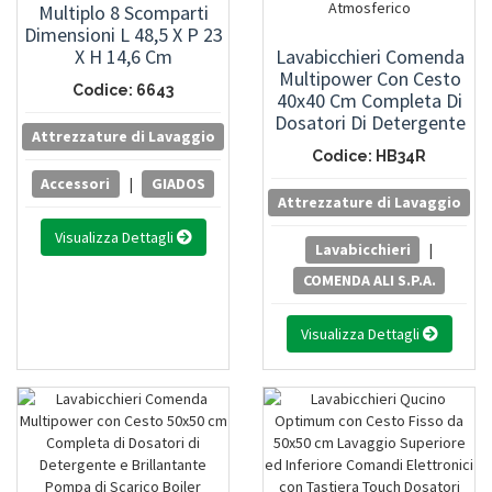
Multiplo 8 Scomparti
Dimensioni L 48,5 X P 23
X H 14,6 Cm
Lavabicchieri Comenda
Multipower Con Cesto
Codice: 6643
40x40 Cm Completa Di
Dosatori Di Detergente
Attrezzature di Lavaggio
E Brillantante Pompa Di
Codice: HB34R
Scarico Boiler
Accessori
|
GIADOS
Atmosferico
Attrezzature di Lavaggio
Visualizza Dettagli
Lavabicchieri
|
COMENDA ALI S.P.A.
Visualizza Dettagli