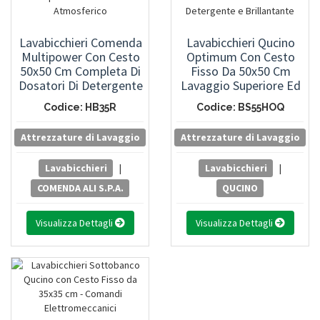
Lavabicchieri Comenda
Lavabicchieri Qucino
Multipower Con Cesto
Optimum Con Cesto
50x50 Cm Completa Di
Fisso Da 50x50 Cm
Dosatori Di Detergente
Lavaggio Superiore Ed
E Brillantante Pompa Di
Inferiore Comandi
Codice: HB35R
Codice: BS55HOQ
Scarico Boiler
Elettronici Con Tastiera
Atmosferico
Touch Dosatori
Attrezzature di Lavaggio
Attrezzature di Lavaggio
Detergente E
Brillantante
Lavabicchieri
|
Lavabicchieri
|
COMENDA ALI S.P.A.
QUCINO
Visualizza Dettagli
Visualizza Dettagli