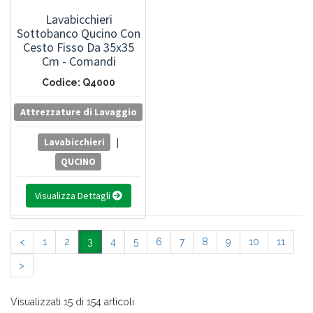
Lavabicchieri
Sottobanco Qucino Con
Cesto Fisso Da 35x35
Cm - Comandi
Elettromeccanici
Codice: Q4000
Attrezzature di Lavaggio
Lavabicchieri
|
QUCINO
Visualizza Dettagli
<
1
2
3
4
5
6
7
8
9
10
11
>
Visualizzati 15 di 154 articoli