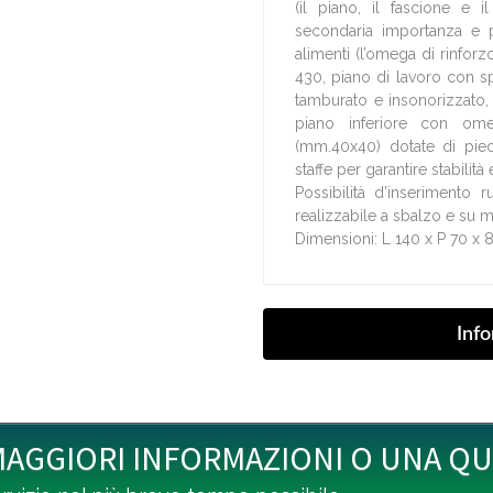
(il piano, il fascione e i
secondaria importanza e p
alimenti (l’omega di rinforzo
430, piano di lavoro con s
tamburato e insonorizzato, 
piano inferiore con om
(mm.40x40) dotate di pied
staffe per garantire stabilità
Possibilità d’inserimento ru
realizzabile a sbalzo e su m
Dimensioni: L 140 x P 70 x 
MAGGIORI INFORMAZIONI O UNA Q