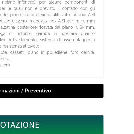
l ripiano inferiore), per alcune componenti di
er le quali non è previsto il contatto con gli
 del piano inferiore) viene utilizzato l’acciaio AISI
pessore 12/10 in acciaio inox AISI 304 h. 40 mm
alzatina posteriore ricavata dal piano h. 85 mm,
ega di rinforzo, gambe in tubolare quadro
ini di livellamento, sistema di assemblaggio a
 e resistenza al tavolo.
ote, cassetti, piano in polietilene, foro cernita,
isura.
85 cm
UOTAZIONE