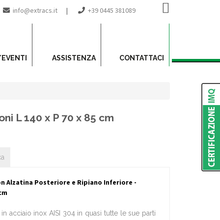
info@extracs.it
|
+39 0445 381089
/EVENTI
ASSISTENZA
CONTATTACI
ni L 140 x P 70 x 85 cm
ca
 Alzatina Posteriore e Ripiano Inferiore -
 cm
in acciaio inox AISI 304 in quasi tutte le sue parti