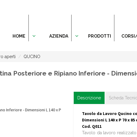
HOME
AZIENDA
PRODOTTI
CORSI
ro aperti
QUCINO
na Posteriore e Ripiano Inferiore - Dimensio
Descrizione
Scheda Tecni
Tavolo da Lavoro Qucino con
Dimensioni L 140 x P 70 x 85
Cod. Q011
Tavolo da lavoro realizzato 