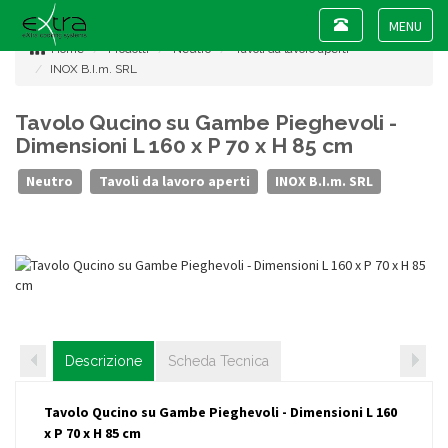
Toggle
navigation
Toggle
Home
Prodotti
Neutro
Tavoli da lavoro aperti
navigat
INOX B.I.m. SRL
Tavolo Qucino su Gambe Pieghevoli -
Dimensioni L 160 x P 70 x H 85 cm
Neutro
Tavoli da lavoro aperti
INOX B.I.m. SRL
Descrizione
Scheda Tecnica
Tavolo Qucino su Gambe Pieghevoli - Dimensioni L 160
x P 70 x H 85 cm