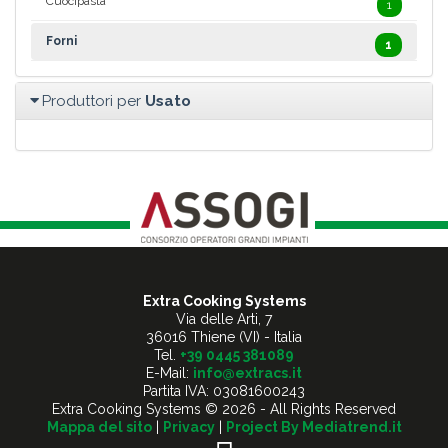
Cuocipasta
1
Forni
1
Produttori per
Usato
Extra Cooking Systems
Via delle Arti, 7
36016 Thiene (VI) - Italia
Tel.
+39 0445 381089
E-Mail:
info@extracs.it
Partita IVA: 03081600243
Extra Cooking Systems © 2026 - All Rights Reserved
Mappa del sito
|
Privacy
|
Project By Mediatrend.it