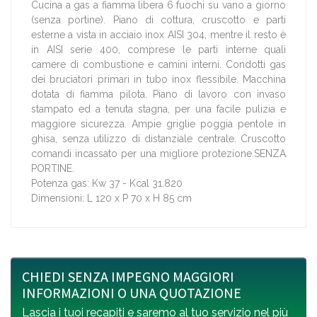
Cucina a gas a fiamma libera 6 fuochi su vano a giorno
(senza portine). Piano di cottura, cruscotto e parti
esterne a vista in acciaio inox AISI 304, mentre il resto è
in AISI serie 400, comprese le parti interne quali
camere di combustione e camini interni. Condotti gas
dei bruciatori primari in tubo inox flessibile. Macchina
dotata di fiamma pilota. Piano di lavoro con invaso
stampato ed a tenuta stagna, per una facile pulizia e
maggiore sicurezza. Ampie griglie poggia pentole in
ghisa, senza utilizzo di distanziale centrale. Cruscotto
comandi incassato per una migliore protezione.SENZA
PORTINE.
Potenza gas: Kw 37 - Kcal 31.820
Dimensioni: L 120 x P 70 x H 85 cm
CHIEDI SENZA IMPEGNO MAGGIORI
INFORMAZIONI O UNA QUOTAZIONE
Lascia i tuoi recapiti e saremo al tuo servizio nel più