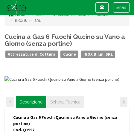
Toggle
navigation
Toggle
Home
Prodotti
Attrezzature di Cottura
Cucine
navigat
INOX B.I.m. SRL
Cucina a Gas 6 Fuochi Qucino su Vano a
Giorno (senza portine)
Attrezzature di Cottura
Cucine
INOX B.I.m. SRL
Descrizione
Scheda Tecnica
Cucina a Gas 6 Fuochi Qucino su Vano a Giorno (senza
portine)
Cod. Q1997