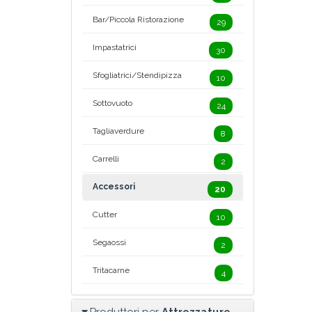
Bar/Piccola Ristorazione
29
Impastatrici
30
Sfogliatrici/Stendipizza
10
Sottovuoto
24
Tagliaverdure
8
Carrelli
2
Accessori
20
Cutter
10
Segaossi
2
Tritacarne
4