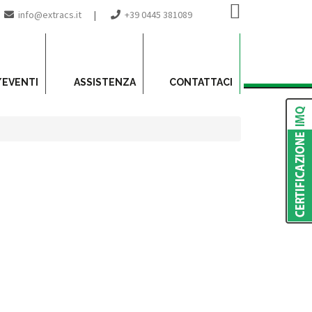
info@extracs.it
|
+39 0445 381089
/EVENTI
ASSISTENZA
CONTATTACI