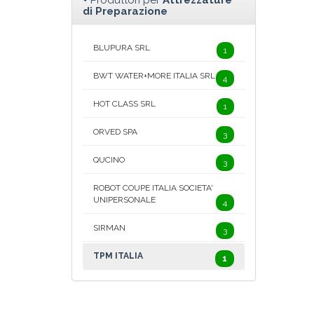
Produttori per
Attrezzature
di Preparazione
BLUPURA SRL
1
BWT WATER+MORE ITALIA SRL
4
HOT CLASS SRL
1
ORVED SPA
3
QUCINO
3
ROBOT COUPE ITALIA SOCIETA'
UNIPERSONALE
4
SIRMAN
3
TPM ITALIA
1