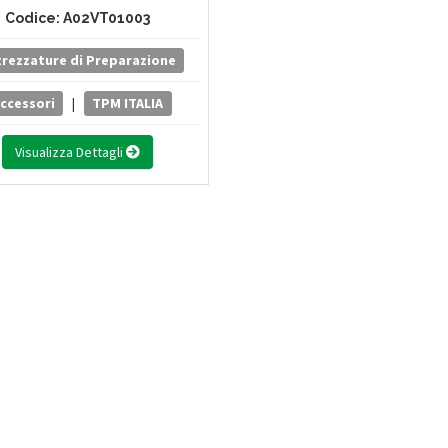
Codice: A02VT01003
trezzature di Preparazione
ccessori
|
TPM ITALIA
Visualizza Dettagli