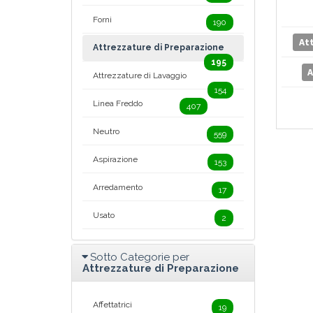
Forni
190
At
Attrezzature di Preparazione
195
A
Attrezzature di Lavaggio
154
Linea Freddo
407
Neutro
559
Aspirazione
153
Arredamento
17
Usato
2
Sotto Categorie per
Attrezzature di Preparazione
Affettatrici
19