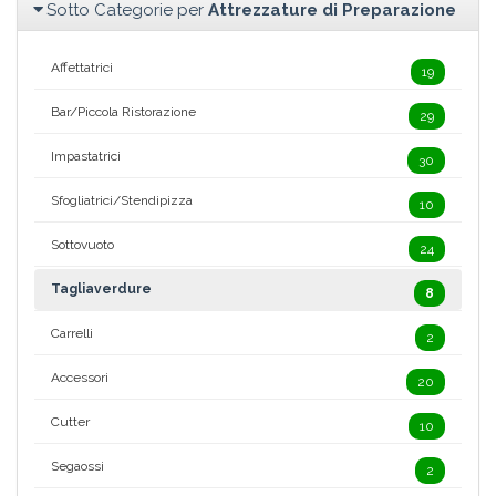
Sotto Categorie per
Attrezzature di Preparazione
Affettatrici
19
Bar/Piccola Ristorazione
29
Impastatrici
30
Sfogliatrici/Stendipizza
10
Sottovuoto
24
Tagliaverdure
8
Carrelli
2
Accessori
20
Cutter
10
Segaossi
2