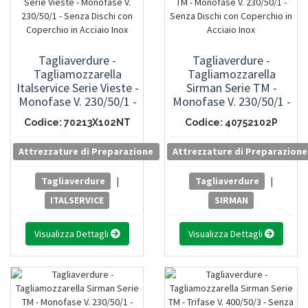
Tagliaverdure -
Tagliaverdure -
Tagliamozzarella
Tagliamozzarella
Italservice Serie Vieste -
Sirman Serie TM -
Monofase V. 230/50/1 -
Monofase V. 230/50/1 -
Senza Dischi Con
Senza Dischi Con
Codice: 70213X102NT
Codice: 40752102P
Coperchio In Acciaio
Coperchio In Acciaio
Inox
Inox
Attrezzature di Preparazione
Attrezzature di Preparazione
Tagliaverdure
|
Tagliaverdure
|
ITALSERVICE
SIRMAN
Visualizza Dettagli
Visualizza Dettagli