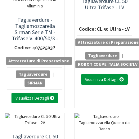
Tagliaverdure CL 50
Ultra Trifase - 1V
Tagliaverdure -
Tagliamozzarella
Codice: CL 50 Ultra - 1V
Sirman Serie TM -
Trifase V. 400/50/3 -
Attrezzature di Preparazione
Senza Dischi Con
Codice: 40752503P
Coperchio In Alluminio
Tagliaverdure
|
Attrezzature di Preparazione
ROBOT COUPE ITALIA SOCIETA
Tagliaverdure
|
Visualizza Dettagli
SIRMAN
Visualizza Dettagli
Tagliaverdure CL 50