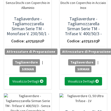
Tagliaverdure -
Tagliaverdure -
Tagliamozzarella
Tagliamozzarella
Sirman Serie TM -
Sirman Serie TM -
Monofase V. 230/50/1 -
Trifase V. 400/50/3 -
Senza Dischi Con
Senza Dischi Con
Codice: 40752502P
Codice: 40752103P
Coperchio In Alluminio
Coperchio In Acciaio
Inox
Attrezzature di Preparazione
Attrezzature di Preparazione
Tagliaverdure
|
Tagliaverdure
|
SIRMAN
SIRMAN
Visualizza Dettagli
Visualizza Dettagli