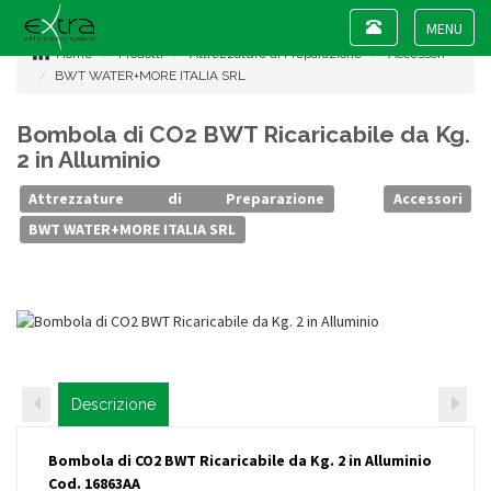
Toggle
navigation
Toggle
Home
Prodotti
Attrezzature di Preparazione
Accessori
navigat
BWT WATER+MORE ITALIA SRL
Bombola di CO2 BWT Ricaricabile da Kg.
2 in Alluminio
Attrezzature di Preparazione
Accessori
BWT WATER+MORE ITALIA SRL
Descrizione
Bombola di CO2 BWT Ricaricabile da Kg. 2 in Alluminio
Cod. 16863AA