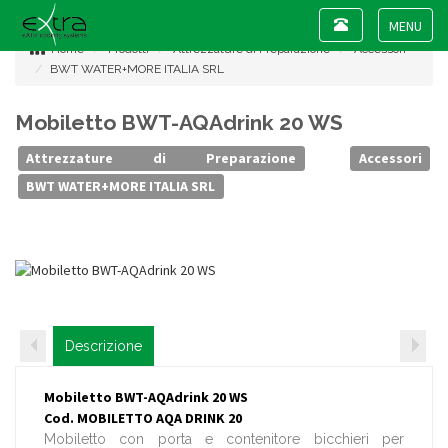
Toggle
navigation
Toggle
Home
Prodotti
Attrezzature di Preparazione
Accessori
navigat
BWT WATER+MORE ITALIA SRL
Mobiletto BWT-AQAdrink 20 WS
Attrezzature di Preparazione
Accessori
BWT WATER+MORE ITALIA SRL
Descrizione
Mobiletto BWT-AQAdrink 20 WS
Cod. MOBILETTO AQA DRINK 20
Mobiletto con porta e contenitore bicchieri per