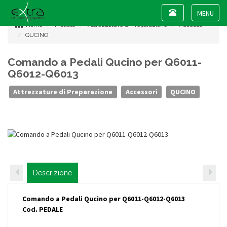
Toggle
navigation
Toggle
Home
Prodotti
Attrezzature di Preparazione
Accessori
navigat
QUCINO
Comando a Pedali Qucino per Q6011-
Q6012-Q6013
Attrezzature di Preparazione
Accessori
QUCINO
Descrizione
Comando a Pedali Qucino per Q6011-Q6012-Q6013
Cod. PEDALE