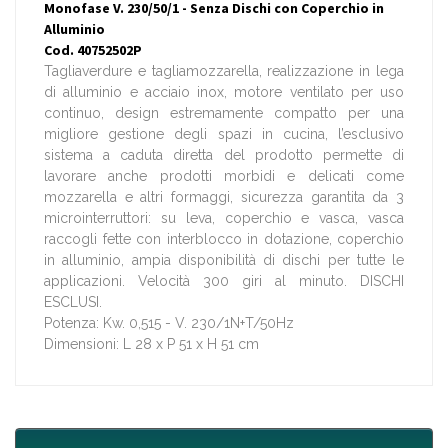
Monofase V. 230/50/1 - Senza Dischi con Coperchio in
Alluminio
Cod. 40752502P
Tagliaverdure e tagliamozzarella, realizzazione in lega
di alluminio e acciaio inox, motore ventilato per uso
continuo, design estremamente compatto per una
migliore gestione degli spazi in cucina, l’esclusivo
sistema a caduta diretta del prodotto permette di
lavorare anche prodotti morbidi e delicati come
mozzarella e altri formaggi, sicurezza garantita da 3
microinterruttori: su leva, coperchio e vasca, vasca
raccogli fette con interblocco in dotazione, coperchio
in alluminio, ampia disponibilità di dischi per tutte le
applicazioni. Velocità 300 giri al minuto. DISCHI
ESCLUSI.
Potenza: Kw. 0,515 - V. 230/1N+T/50Hz
Dimensioni: L 28 x P 51 x H 51 cm