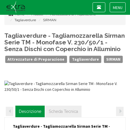
Toggle
navigation
Toggle
Home
Prodotti
Attrezzature di Preparazione
navigat
Tagliaverdure
SIRMAN
Tagliaverdure - Tagliamozzarella Sirman
Serie TM - Monofase V. 230/50/1 -
Senza Dischi con Coperchio in Alluminio
Attrezzature di Preparazione
Tagliaverdure
SIRMAN
Descrizione
Scheda Tecnica
Tagliaverdure - Tagliamozzarella Sirman Serie TM -