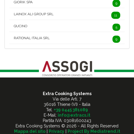
GIORIK SPA
9
LAINOX ALI GROUP SRL
11
QUCINO
5
RATIONAL ITALIA SRL
9
Extra Cooking Systems
Via delle Arti, 7
36016 Thiene (VI) - Italia
Tel.
+39 0445 381089
E-Mail:
info@extracs.it
Partita IVA: 03081600243
Extra Cooking Systems © 2026 - All Rights Reserved
Mappa del sito
|
Privacy
|
Project By Mediatrend.it