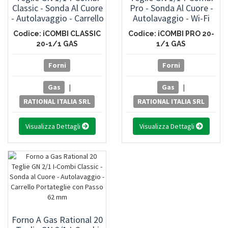
Classic - Sonda Al Cuore
Pro - Sonda Al Cuore -
- Autolavaggio - Carrello
Autolavaggio - Wi-Fi
Portateglie Con Passo
Integrato - Carrello
Codice: iCOMBI CLASSIC
Codice: iCOMBI PRO 20-
62 Mm
Portateglie Con Passo
20-1/1 GAS
1/1 GAS
65 Mm
Forni
Forni
Gas
|
Gas
|
RATIONAL ITALIA SRL
RATIONAL ITALIA SRL
Visualizza Dettagli
Visualizza Dettagli
Forno A Gas Rational 20