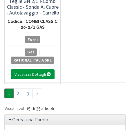
Teglie GN 2/1 I-Combi
Classic - Sonda Al Cuore
- Autolavaggio - Carrello
Portateglie Con Passo
Codice: iCOMBI CLASSIC
62 Mm
20-2/1 GAS
Forni
Gas
|
RATIONAL ITALIA SRL
Visualizza Dettagli
1
2
3
>
Visualizzati 15 di 35 articoli
Cerca una Parola