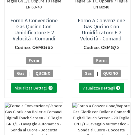
Forno A Convenzione
Forno A Convenzione
Gas Qucino Con
Gas Qucino Con
Umidificatore E 2
Umidificatore E 2
Velocità - Comandi
Velocità - Comandi
Manuali - 10 Teglie GN
Manuali - 7 Teglie GN
Codice: QEMG102
Codice: QEMG72
1/1 Oppure 10 Teglie EN
1/1 Oppure 7 Teglie EN
60x40
60x40
Forni
Forni
Gas
|
QUCINO
Gas
|
QUCINO
Visualizza Dettagli
Visualizza Dettagli