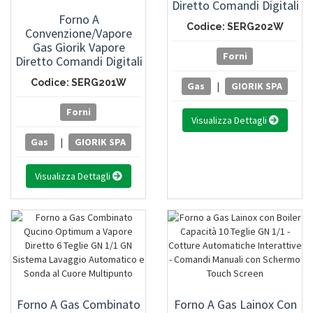
Diretto Comandi Digitali
Forno A
Touch Screen 7" - 20
Codice: SERG202W
Convenzione/Vapore
Teglie GN 2/1 O 40
Gas Giorik Vapore
Teglie GN 1/1 -
Forni
Diretto Comandi Digitali
Lavaggio Automatico -
Touch Screen - 20 Teglie
Doccetta Retrattile -
Codice: SERG201W
Gas
|
GIORIK SPA
GN 1/1 - Lavaggio
Wi-Fi - Carrello Cod.
Automatico - Doccetta
2025107
Forni
Retrattile - Wi-Fi -
Visualizza Dettagli
Carrello Cod. 2025106
Gas
|
GIORIK SPA
Visualizza Dettagli
Forno A Gas Combinato
Forno A Gas Lainox Con