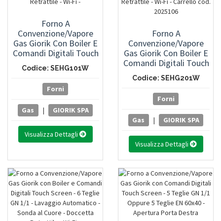
Forno A
Convenzione/Vapore
Forno A
Gas Giorik Con Boiler E
Convenzione/Vapore
Comandi Digitali Touch
Gas Giorik Con Boiler E
Screen - 10 Teglie GN
Comandi Digitali Touch
Codice: SEHG101W
1/1 - Lavaggio
Screen - 20 Teglie GN
Codice: SEHG201W
Automatico - Sonda Al
1/1 - Lavaggio
Forni
Cuore - Doccetta
Automatico - Sonda Al
Forni
Retrattile - Wi-Fi -
Cuore - Doccetta
Gas
|
GIORIK SPA
Retrattile - Wi-Fi -
Gas
|
GIORIK SPA
Carrello Cod. 2025106
Visualizza Dettagli
Visualizza Dettagli