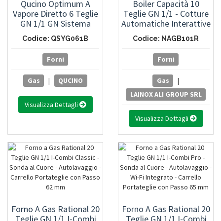
Qucino Optimum A
Boiler Capacità 10
Vapore Diretto 6 Teglie
Teglie GN 1/1 - Cotture
GN 1/1 GN Sistema
Automatiche Interattive
Lavaggio Automatico E
- Comandi Manuali Con
Codice: QSYG061B
Codice: NAGB101R
Sonda Al Cuore
Schermo Touch Screen
Multipunto
Forni
Forni
Gas
|
QUCINO
Gas
|
LAINOX ALI GROUP SRL
Visualizza Dettagli
Visualizza Dettagli
Forno A Gas Rational 20
Forno A Gas Rational 20
Teglie GN 1/1 I-Combi
Teglie GN 1/1 I-Combi