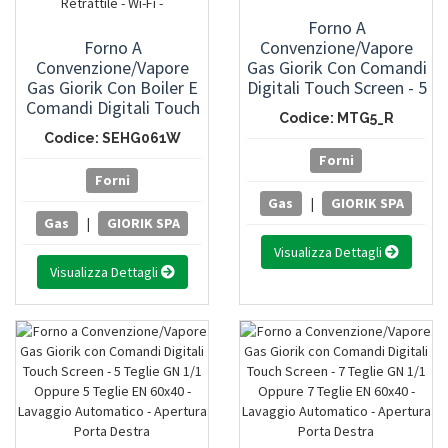
Forno A
Forno A
Convenzione/Vapore
Convenzione/Vapore
Gas Giorik Con Comandi
Gas Giorik Con Boiler E
Digitali Touch Screen - 5
Comandi Digitali Touch
Teglie GN 1/1 Oppure 5
Codice: MTG5_R
Screen - 6 Teglie GN 1/1
Teglie EN 60x40 -
Codice: SEHG061W
- Lavaggio Automatico -
Apertura Porta Destra
Forni
Sonda Al Cuore -
Forni
Doccetta Retrattile -
Gas
|
GIORIK SPA
Wi-Fi -
Gas
|
GIORIK SPA
Visualizza Dettagli
Visualizza Dettagli