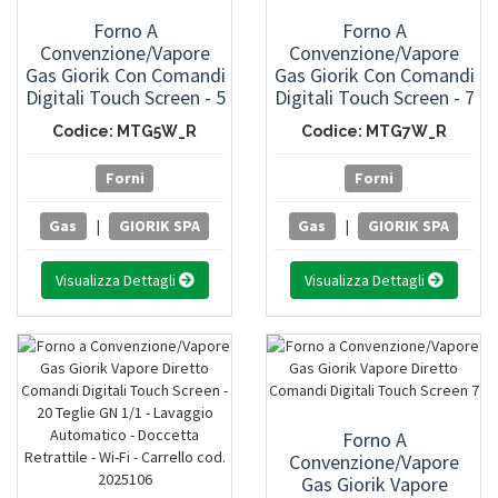
Forno A
Forno A
Convenzione/Vapore
Convenzione/Vapore
Gas Giorik Con Comandi
Gas Giorik Con Comandi
Digitali Touch Screen - 5
Digitali Touch Screen - 7
Teglie GN 1/1 Oppure 5
Teglie GN 1/1 Oppure 7
Codice: MTG5W_R
Codice: MTG7W_R
Teglie EN 60x40 -
Teglie EN 60x40 -
Lavaggio Automatico -
Lavaggio Automatico -
Forni
Forni
Apertura Porta Destra
Apertura Porta Destra
Gas
|
GIORIK SPA
Gas
|
GIORIK SPA
Visualizza Dettagli
Visualizza Dettagli
Forno A
Convenzione/Vapore
Gas Giorik Vapore