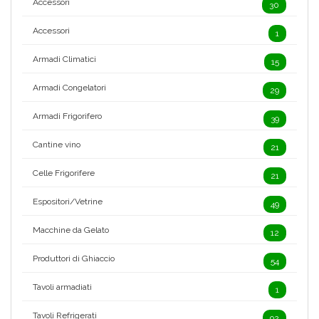
Accessori
30
Accessori
1
Armadi Climatici
15
Armadi Congelatori
29
Armadi Frigorifero
39
Cantine vino
21
Celle Frigorifere
21
Espositori/Vetrine
49
Macchine da Gelato
12
Produttori di Ghiaccio
54
Tavoli armadiati
1
Tavoli Refrigerati
92