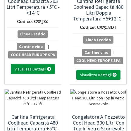
Coolhead Capacità 293
Cantina Refrigerata
Litri Temperatura +5°C -
Coolhead Capacità 480
+14°C
Litri Doppia
Temperatura +5+12°C -
Codice: CW380
+12+20°C
Codice: CW518DT
Linea Freddo
Linea Freddo
Cantine vino
|
Cantine vino
|
COOL HEAD EUROPE SPA
COOL HEAD EUROPE SPA
Visualizza Dettagli
Visualizza Dettagli
Cantina Refrigerata
Congelatore A Pozzetto
Coolhead Capacità 480
Cool Head 300 Litri Con
Litri Temperatura +5°C -
Top In Vetro Scorrevole