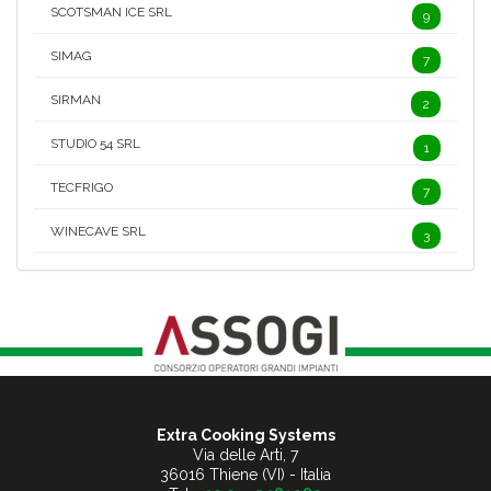
SCOTSMAN ICE SRL
9
SIMAG
7
SIRMAN
2
STUDIO 54 SRL
1
TECFRIGO
7
WINECAVE SRL
3
Extra Cooking Systems
Via delle Arti, 7
36016 Thiene (VI) - Italia