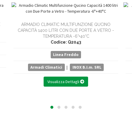
E
ARMADIO CLIMATIC MULTIFUNZIONE QUCINO
CAPACITÀ 1400 LITRI CON DUE PORTE A VETRO -
TEMPERATURA -6°+40°C
Codice: Q2043
Linea Freddo
Armadi Climatici
|
INOX B.I.m. SRL
Visualizza Dettagli