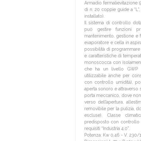
Armadio fermalievitazione 9
di n. 20 coppie guide a “L”
installato).
Il sistema di controllo do
può gestire funzioni pri
mantenimento, gestione e f
evaporatore e cella in asp
possibilità di programmare 
e caratteristiche di tempera
monoscocca con isolament
che ha un livello GWP 0
utilizzabile anche per con
con controllo umidità), po
aperta sonoro e attraverso s
porta meccanico, dove non n
verso dell’apertura, alles
removibile per la pulizia, d
escluse). Classe climati
predisposto con controllo 
requisiti “Industria 4.0”.
Potenza: Kw 0,46 - V. 230