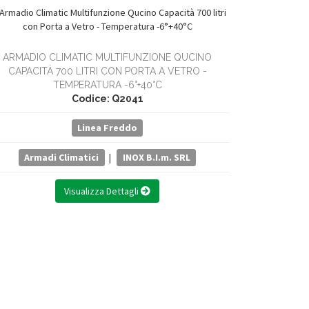
ARMADIO CLIMATIC MULTIFUNZIONE QUCINO
ARMADIO
CAPACITÀ 700 LITRI CON PORTA A VETRO -
CAPACIT
TEMPERATURA -6°+40°C
Codice: Q2041
Linea Freddo
Armadi Climatici
|
INOX B.I.m. SRL
Arma
Visualizza Dettagli