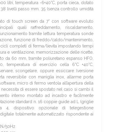
00 litri, temperatura -6+40°C, porta cieca, dotato
, 38 livelli passo mm. 35 (senza controllo umidità
tato di touch screen da 7“ con software evoluto
ncipali quali raffreddamento, riscaldamento,
unzionamento tramite lettura temperatura sonde
irazione, funzione di freddo/caldo/mantenimento,
cicli completi di ferma/lievita impostando tempi
tura e ventilazione, memorizzazione delle ricette,
o da 60 mm, tramite poliuretano espanso HFO,
, temperatura di esercizio cella 6°C +40°C,
servare, scongelare, oppure essiccare (versione
rta reversibile con maniglia inox, allarme porta
oftware, micro di fermo ventola all’apertura della
ecessita di essere spostato nel caso si cambi il
timento interno montato ad incastro e facilmente
otazione standard n. 16 coppie guide ad L (griglie
ca 4, dispositivo opzionale di telegestione
digitale totalmente automatizzato rispondente ai
/1N/50Hz