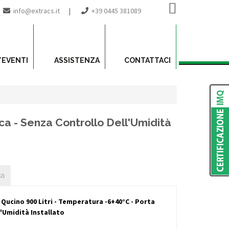
info@extracs.it
|
+39 0445 381089
/EVENTI
ASSISTENZA
CONTATTACI
ca - Senza Controllo Dell'Umidità
ca
Qucino 900 Litri - Temperatura -6+40°C - Porta
l'Umidità Installato