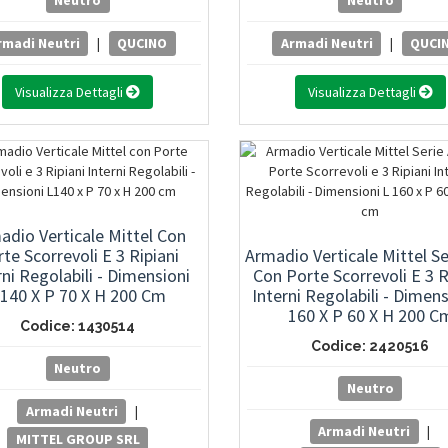
Neutro
Neutro
rmadi Neutri
|
QUCINO
Armadi Neutri
|
QUCI
Visualizza Dettagli
Visualizza Dettagli
adio Verticale Mittel Con
te Scorrevoli E 3 Ripiani
Armadio Verticale Mittel Se
rni Regolabili - Dimensioni
Con Porte Scorrevoli E 3 R
140 X P 70 X H 200 Cm
Interni Regolabili - Dimens
160 X P 60 X H 200 C
Codice: 1430514
Codice: 2420516
Neutro
Neutro
Armadi Neutri
|
Armadi Neutri
|
MITTEL GROUP SRL