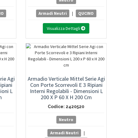
Neutro
NO
Armadi Neutri
|
QUCINO
Visualizza Dettagli
rie Agi
Armadio Verticale Mittel Serie Agi
ipiani
Con Porte Scorrevoli E 3 Ripiani
ioni L
Interni Regolabili - Dimensioni L
m
200 X P 60 X H 200 Cm
Codice: 2420520
Neutro
Armadi Neutri
|