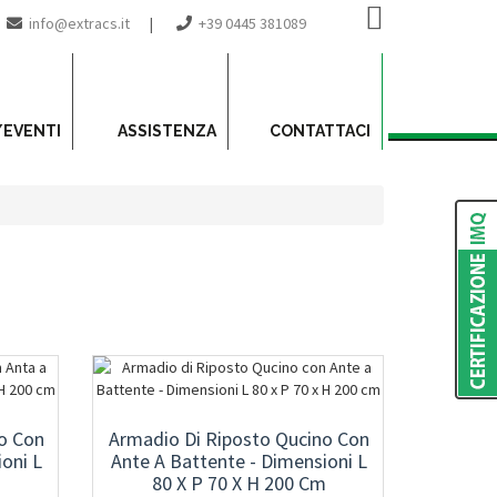
info@extracs.it
|
+39 0445 381089
/EVENTI
ASSISTENZA
CONTATTACI
o Con
Armadio Di Riposto Qucino Con
oni L
Ante A Battente - Dimensioni L
m
80 X P 70 X H 200 Cm