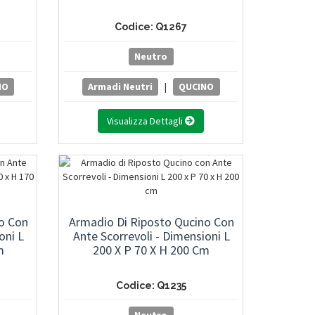
Codice: Q1267
Neutro
NO
Armadi Neutri
|
QUCINO
Visualizza Dettagli
o Con
Armadio Di Riposto Qucino Con
oni L
Ante Scorrevoli - Dimensioni L
m
200 X P 70 X H 200 Cm
Codice: Q1235