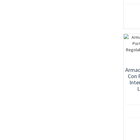
Armadi
Con P
Inte
L