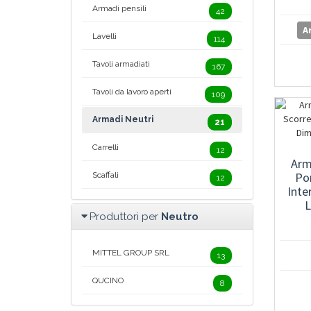
Armadi pensili
42
A
Lavelli
114
Tavoli armadiati
167
Tavoli da lavoro aperti
109
Armadi Neutri
21
Carrelli
12
Arm
Por
Scaffali
12
Inte
L
Produttori per
Neutro
MITTEL GROUP SRL
13
QUCINO
8