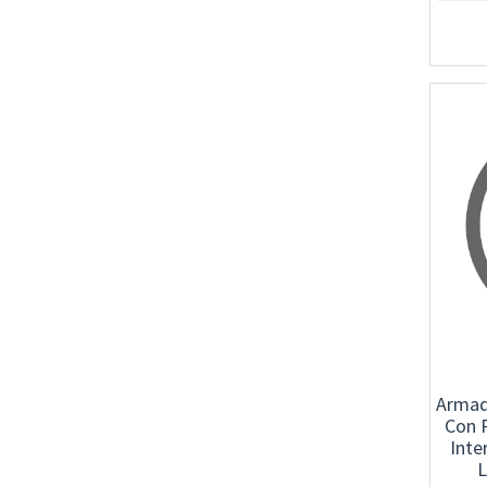
Armadi
Con P
Inte
L