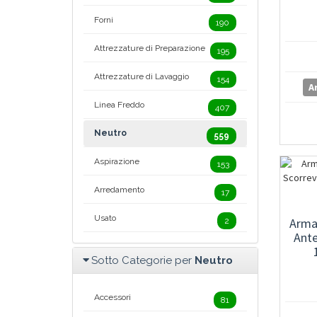
Forni
190
Attrezzature di Preparazione
195
Attrezzature di Lavaggio
154
A
Linea Freddo
407
Neutro
559
Aspirazione
153
Arredamento
17
Usato
Arma
2
Ante
Sotto Categorie per
Neutro
Accessori
81