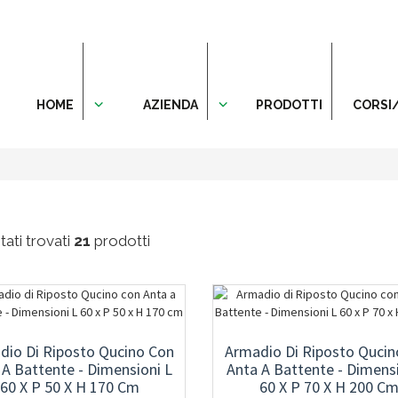
HOME
AZIENDA
PRODOTTI
CORSI
ati trovati
21
prodotti
dio Di Riposto Qucino Con
Armadio Di Riposto Qucin
 A Battente - Dimensioni L
Anta A Battente - Dimensi
60 X P 50 X H 170 Cm
60 X P 70 X H 200 C