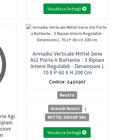
Visualizza Dettagli
Armadio Verticale Mittel Serie
AGI Porte A Battente - 3 Ripiani
Interni Regolabili - Dimensioni L
70 X P 60 X H 200 Cm
Codice: 2420307
Neutro
Armadi Neutri
|
rie Agi
MITTEL GROUP SRL
ipiani
sioni
Visualizza Dettagli
Cm