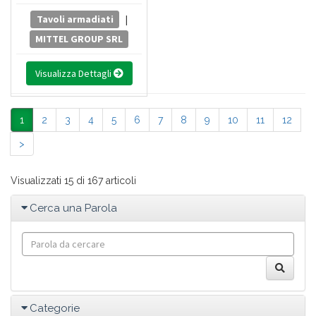
Tavoli armadiati
|
MITTEL GROUP SRL
Visualizza Dettagli
1
2
3
4
5
6
7
8
9
10
11
12
>
Visualizzati 15 di 167 articoli
Cerca una Parola
Categorie