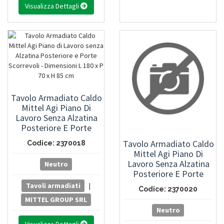
Visualizza Dettagli
Tavolo Armadiato Caldo
Mittel Agi Piano Di
Lavoro Senza Alzatina
Posteriore E Porte
Scorrevoli - Dimensioni
Tavolo Armadiato Caldo
Codice: 2370018
L 180 X P 70 X H 85 Cm
Mittel Agi Piano Di
Lavoro Senza Alzatina
Neutro
Posteriore E Porte
Scorrevoli - Dimensioni
Tavoli armadiati
|
Codice: 2370020
L 200 X P 70 X H 85 Cm
MITTEL GROUP SRL
Neutro