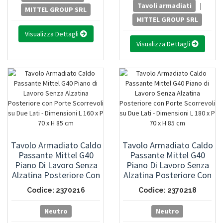
Tavoli armadiati
|
MITTEL GROUP SRL
MITTEL GROUP SRL
Visualizza Dettagli
Visualizza Dettagli
Tavolo Armadiato Caldo
Tavolo Armadiato Caldo
Passante Mittel G40
Passante Mittel G40
Piano Di Lavoro Senza
Piano Di Lavoro Senza
Alzatina Posteriore Con
Alzatina Posteriore Con
Porte Scorrevoli Su Due
Porte Scorrevoli Su Due
Codice: 2370216
Codice: 2370218
Lati - Dimensioni L 160 X
Lati - Dimensioni L 180 X
P 70 X H 85 Cm
P 70 X H 85 Cm
Neutro
Neutro