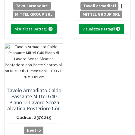
Tavoli armadiati
|
Tavoli armadiati
|
MITTEL GROUP SRL
MITTEL GROUP SRL
Visualizza Dettagli
Visualizza Dettagli
Tavolo Armadiato Caldo
Passante Mittel G40
Piano Di Lavoro Senza
Alzatina Posteriore Con
Porte Scorrevoli Su Due
Codice: 2370219
Lati - Dimensioni L 190 X
P 70 X H 85 Cm
Neutro