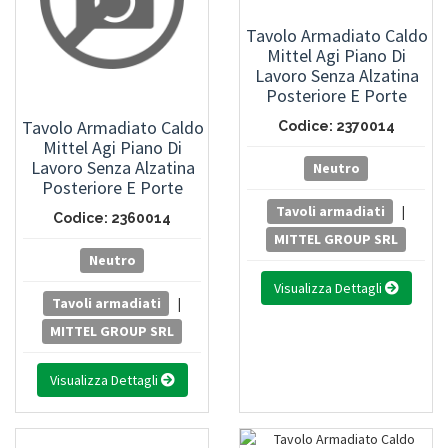
Tavolo Armadiato Caldo
Mittel Agi Piano Di
Lavoro Senza Alzatina
Posteriore E Porte
Scorrevoli - Dimensioni
Tavolo Armadiato Caldo
Codice: 2370014
L 140 X P 70 X H 85 Cm
Mittel Agi Piano Di
Lavoro Senza Alzatina
Neutro
Posteriore E Porte
Scorrevoli - Dimensioni
Tavoli armadiati
|
Codice: 2360014
L 140 X P 60 X H 85 Cm
MITTEL GROUP SRL
Neutro
Visualizza Dettagli
Tavoli armadiati
|
MITTEL GROUP SRL
Visualizza Dettagli