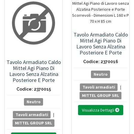
Tavolo Armadiato Caldo
Mittel Agi Piano Di
Lavoro Senza Alzatina
Posteriore E Porte
Scorrevoli - Dimensioni
Tavolo Armadiato Caldo
Codice: 2370016
L 160 X P 70 X H 85 Cm
Mittel Agi Piano Di
Lavoro Senza Alzatina
Neutro
Posteriore E Porte
Scorrevoli - Dimensioni
Tavoli armadiati
|
Codice: 2370015
L 150 X P 70 X H 85 Cm
MITTEL GROUP SRL
Neutro
Visualizza Dettagli
Tavoli armadiati
|
MITTEL GROUP SRL