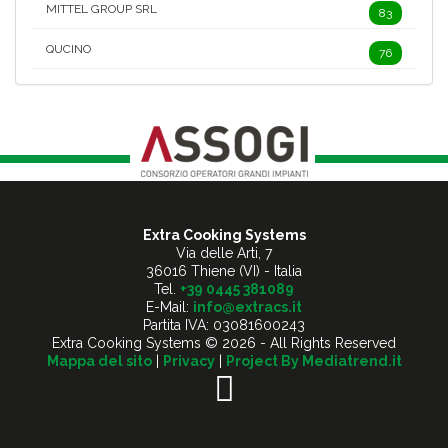
MITTEL GROUP SRL
83
QUCINO
76
Extra Cooking Systems
Via delle Arti, 7
36016 Thiene (VI) - Italia
Tel.
+39 0445 381089
E-Mail:
info@extracs.it
Partita IVA: 03081600243
Extra Cooking Systems © 2026 - All Rights Reserved
Mappa del sito
|
Privacy
|
Project By Mediatrend.it