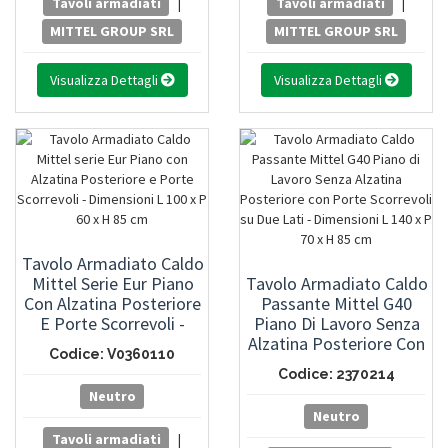
Tavoli armadiati
|
Tavoli armadiati
|
MITTEL GROUP SRL
MITTEL GROUP SRL
Visualizza Dettagli
Visualizza Dettagli
Tavolo Armadiato Caldo
Mittel Serie Eur Piano
Tavolo Armadiato Caldo
Con Alzatina Posteriore
Passante Mittel G40
E Porte Scorrevoli -
Piano Di Lavoro Senza
Dimensioni L 100 X P 60
Alzatina Posteriore Con
Codice: V0360110
X H 85 Cm
Porte Scorrevoli Su Due
Codice: 2370214
Lati - Dimensioni L 140 X
Neutro
P 70 X H 85 Cm
Neutro
Tavoli armadiati
|