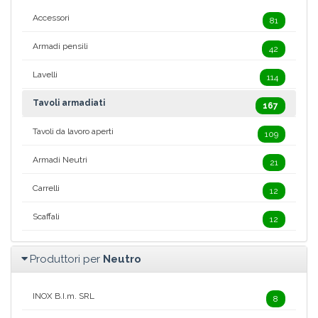
Accessori
81
Armadi pensili
42
Lavelli
114
Tavoli armadiati
167
Tavoli da lavoro aperti
109
Armadi Neutri
21
Carrelli
12
Scaffali
12
Produttori per
Neutro
INOX B.I.m. SRL
8