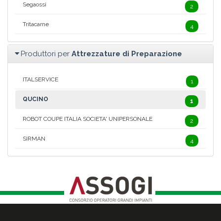
Segaossi
2
Tritacarne
4
Produttori per
Attrezzature di Preparazione
ITALSERVICE
1
QUCINO
1
ROBOT COUPE ITALIA SOCIETA' UNIPERSONALE
2
SIRMAN
4