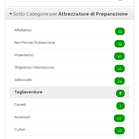
Sotto Categorie per
Attrezzature di Preparazione
Affettatrici
19
Bar/Piccola Ristorazione
29
Impastatrici
30
Sfogliatrici/Stendipizza
10
Sottovuoto
24
Tagliaverdure
8
Carrelli
2
Accessori
20
Cutter
10