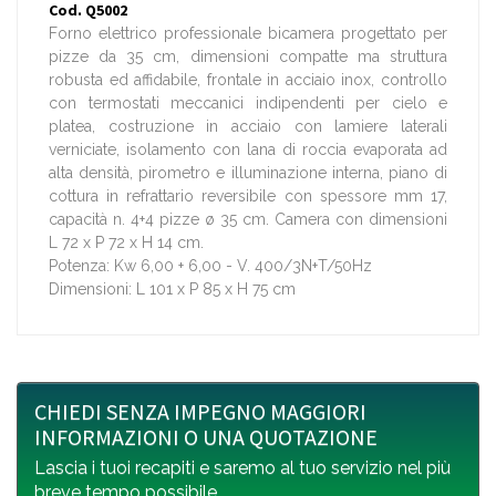
Cod. Q5002
Forno elettrico professionale bicamera progettato per
pizze da 35 cm, dimensioni compatte ma struttura
robusta ed affidabile, frontale in acciaio inox, controllo
con termostati meccanici indipendenti per cielo e
platea, costruzione in acciaio con lamiere laterali
verniciate, isolamento con lana di roccia evaporata ad
alta densità, pirometro e illuminazione interna, piano di
cottura in refrattario reversibile con spessore mm 17,
capacità n. 4+4 pizze ø 35 cm. Camera con dimensioni
L 72 x P 72 x H 14 cm.
Potenza: Kw 6,00 + 6,00 - V. 400/3N+T/50Hz
Dimensioni: L 101 x P 85 x H 75 cm
CHIEDI SENZA IMPEGNO MAGGIORI
INFORMAZIONI O UNA QUOTAZIONE
Lascia i tuoi recapiti e saremo al tuo servizio nel più
breve tempo possibile.