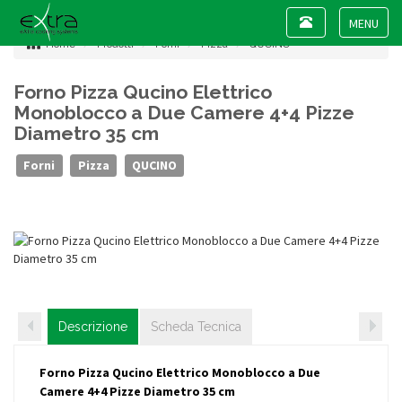
Toggle
navigation
Toggle
Home
Prodotti
Forni
Pizza
QUCINO
navigat
Forno Pizza Qucino Elettrico
Monoblocco a Due Camere 4+4 Pizze
Diametro 35 cm
Forni
Pizza
QUCINO
Descrizione
Scheda Tecnica
Forno Pizza Qucino Elettrico Monoblocco a Due
Camere 4+4 Pizze Diametro 35 cm