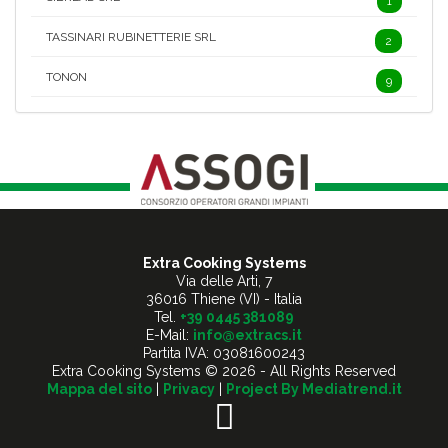
1
TASSINARI RUBINETTERIE SRL
2
TONON
9
Extra Cooking Systems
Via delle Arti, 7
36016 Thiene (VI) - Italia
Tel.
+39 0445 381089
E-Mail:
info@extracs.it
Partita IVA: 03081600243
Extra Cooking Systems © 2026 - All Rights Reserved
Mappa del sito
|
Privacy
|
Project By Mediatrend.it