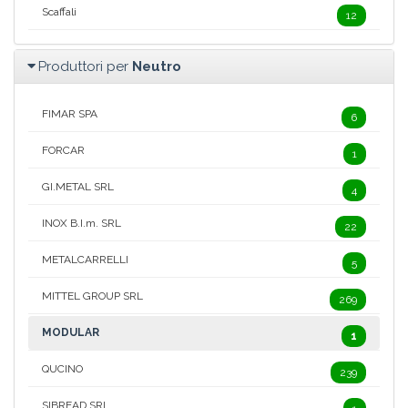
Scaffali
12
Produttori per
Neutro
FIMAR SPA
6
FORCAR
1
GI.METAL SRL
4
INOX B.I.m. SRL
22
METALCARRELLI
5
MITTEL GROUP SRL
269
MODULAR
1
QUCINO
239
SIBREAD SRL