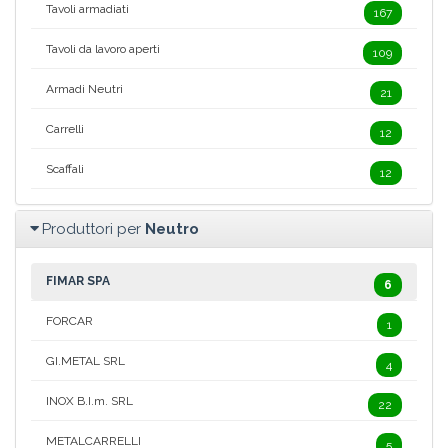
Tavoli armadiati
167
Tavoli da lavoro aperti
109
Armadi Neutri
21
Carrelli
12
Scaffali
12
Produttori per
Neutro
FIMAR SPA
6
FORCAR
1
GI.METAL SRL
4
INOX B.I.m. SRL
22
METALCARRELLI
5