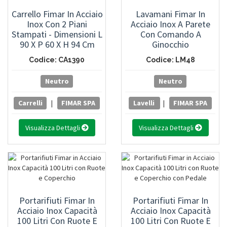
Carrello Fimar In Acciaio
Lavamani Fimar In
Inox Con 2 Piani
Acciaio Inox A Parete
Stampati - Dimensioni L
Con Comando A
90 X P 60 X H 94 Cm
Ginocchio
Codice: CA1390
Codice: LM48
Neutro
Neutro
Carrelli
|
FIMAR SPA
Lavelli
|
FIMAR SPA
Visualizza Dettagli
Visualizza Dettagli
Portarifiuti Fimar In
Portarifiuti Fimar In
Acciaio Inox Capacità
Acciaio Inox Capacità
100 Litri Con Ruote E
100 Litri Con Ruote E