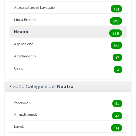
Attrezzature di Lavaggio
154
Linea Freddo
407
Neutro
559
Aspirazione
153
Arredamento
17
Usato
2
Sotto Categorie per
Neutro
Accessori
81
Armadi pensili
42
Lavelli
114