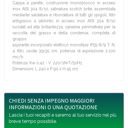
Cappa a parete, costruzione monoblocco in acciaio
inox AISI 304 8/10, satinatura scotch brite, assemblata
mediante saldatura e ribordatura di tutti gli spigoli, filtri
antigrasso a labirinto in acciaio inox AISI 304 8/10
lucidati ad alta brillantezza, canalina perimetrale per la
raccolta del grasso e della condensa, completa di
gruppo
aspirante incorporato elettrico monofase IP55-8/9 T. N.
4 filtri, uscita 35x35 cm, potenza di aspirazione 2.100
mc/h.
Potenza: Kw 0,42 - V. 220/1N+T/50Hz
Dimensioni: L 240 x P 90 x H 45 cm
CHIEDI SENZA IMPEGNO MAGGIORI
INFORMAZIONI O UNA QUOTAZIONE
Lascia i tuoi recapiti e saremo al tuo servizio nel più
breve tempo possibile.