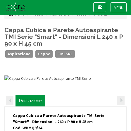
Toggle
navigation
Toggle
Home
Prodotti
Aspirazione
Cappe
TMI SRL
navigat
Cappa Cubica a Parete Autoaspirante
TMI Serie "Smart" - Dimensioni L 240 x P
90 x H 45 cm
Aspirazione
Cappe
TMI SRL
Descrizione
Cappa Cubica a Parete Autoaspirante TMI Serie
"Smart" - Dimensioni L 240 x P 90 x H 45 cm
Cod. WHMQ9/24