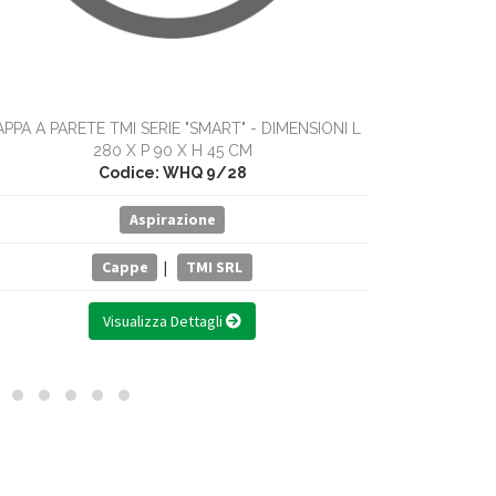
PPA A PARETE TMI SERIE "SMART" - DIMENSIONI L
CAPPA A PAR
280 X P 90 X H 45 CM
Codice: WHQ 9/28
Aspirazione
Cappe
|
TMI SRL
Visualizza Dettagli