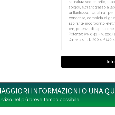
satinatura scotch brite, asse
spigoli, filtri antigrasso a l
brillantezza, canalina p
condensa, completa di gr
aspirante incorporato elett
cm, potenza di aspirazione
Potenza: Kw 0,42 - V. 220
Dimensioni: L 300 x P 140 
MAGGIORI INFORMAZIONI O UNA Q
ervizio nel più breve tempo possibile.