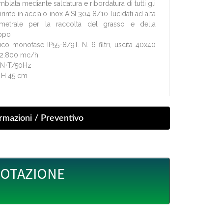
mblata mediante saldatura e ribordatura di tutti gli
abirinto in acciaio inox AISI 304 8/10 lucidati ad alta
erimetrale per la raccolta del grasso e della
uppo
rico monofase IP55-8/9T. N. 6 filtri, uscita 40x40
 2.800 mc/h.
/1N+T/50Hz
x H 45 cm
UOTAZIONE