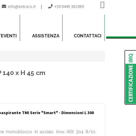
info@extracs.it
|
+39 0445 381089
/EVENTI
ASSISTENZA
CONTATTACI
P 140 x H 45 cm
aspirante TMI Serie "Smart" - Dimensioni L 300
one monoblocco in acciaio inox AISI 304 8/10,