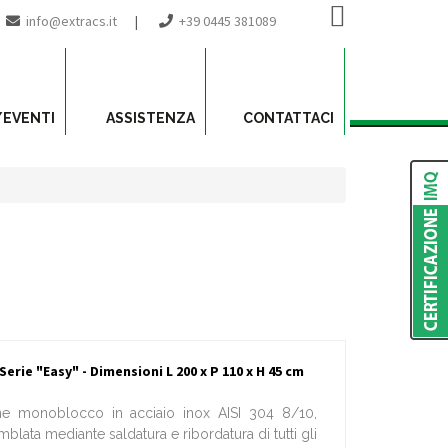
info@extracs.it
|
+39 0445 381089
/EVENTI
ASSISTENZA
CONTATTACI
erie "Easy" - Dimensioni L 200 x P 110 x H 45 cm
one monoblocco in acciaio inox AISI 304 8/10,
mblata mediante saldatura e ribordatura di tutti gli