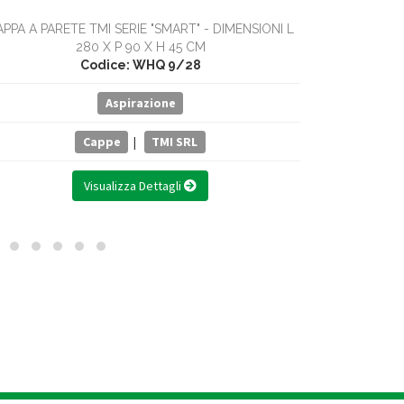
PPA A PARETE TMI SERIE "SMART" - DIMENSIONI L
CAPPA A PAR
280 X P 90 X H 45 CM
Codice: WHQ 9/28
Aspirazione
Cappe
|
TMI SRL
Visualizza Dettagli