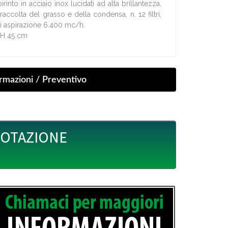
abirinto in acciaio inox lucidati ad alta brillantezza,
raccolta del grasso e della condensa, n. 12 filtri,
i aspirazione 6.400 mc/h.
x H 45 cm
UOTAZIONE