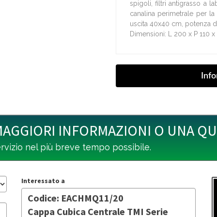
spigoli, filtri antigrasso a l
canalina perimetrale per la 
uscita 40x40 cm, potenza d
Dimensioni: L 200 x P 110 
MAGGIORI INFORMAZIONI O UNA Q
ervizio nel più breve tempo possibile.
Interessato a