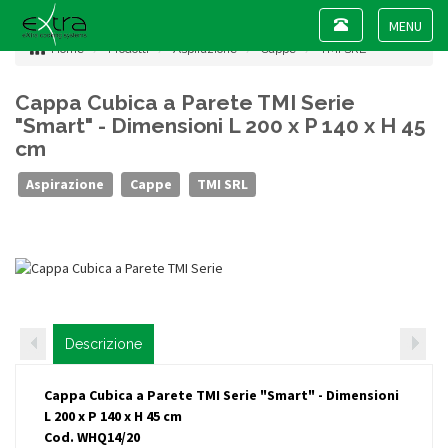
Toggle
navigation
Toggle
Home
Prodotti
Aspirazione
Cappe
TMI SRL
navigat
Cappa Cubica a Parete TMI Serie
"Smart" - Dimensioni L 200 x P 140 x H 45
cm
Aspirazione
Cappe
TMI SRL
Descrizione
Cappa Cubica a Parete TMI Serie "Smart" - Dimensioni
L 200 x P 140 x H 45 cm
Cod. WHQ14/20