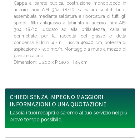
Cappa a parete cubica, costruzione monoblocco in
acciaio inox AISI 304 18/10, satinatura scotch brite,
assemblata mediante saldatura e ribordatura di tutti gli
spigoli, filtri antigrasso a labirinto in acciaio inox AISI
304 18/10 lucidato ad alta brillantezza, canalina
perimetrale per la raccolta del grasso e della
condensa. Filtri n. 4 - n. 1 uscita 40x40 cm, potenza di
aspirazione 3.500 mc/h. Montaggio a muro a mezzo di
ganci e catene.
Dimensioni: L 200 x P 140 x H 45 cm
CHIEDI SENZA IMPEGNO MAGGIORI
INFORMAZIONI O UNA QUOTAZIONE
Lascia i tuoi recapiti e saremo al tuo servizio nel più
breve tempo possibile.