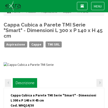
Toggle
navigation
Toggle
Home
Prodotti
Aspirazione
Cappe
TMI SRL
navigat
Cappa Cubica a Parete TMI Serie
"Smart" - Dimensioni L 300 x P 140 x H 45
cm
Aspirazione
Cappe
TMI SRL
Descrizione
Cappa Cubica a Parete TMI Serie "Smart" - Dimensioni
L 300 x P 140 x H 45 cm
Cod. WHQ14/30