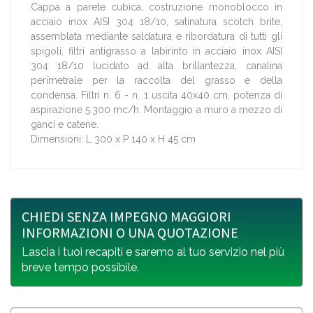
Cappa a parete cubica, costruzione monoblocco in
acciaio inox AISI 304 18/10, satinatura scotch brite,
assemblata mediante saldatura e ribordatura di tutti gli
spigoli, filtri antigrasso a labirinto in acciaio inox AISI
304 18/10 lucidato ad alta brillantezza, canalina
perimetrale per la raccolta del grasso e della
condensa. Filtri n. 6 - n. 1 uscita 40x40 cm, potenza di
aspirazione 5.300 mc/h. Montaggio a muro a mezzo di
ganci e catene.
Dimensioni: L 300 x P 140 x H 45 cm
CHIEDI SENZA IMPEGNO MAGGIORI
INFORMAZIONI O UNA QUOTAZIONE
Lascia i tuoi recapiti e saremo al tuo servizio nel più
breve tempo possibile.