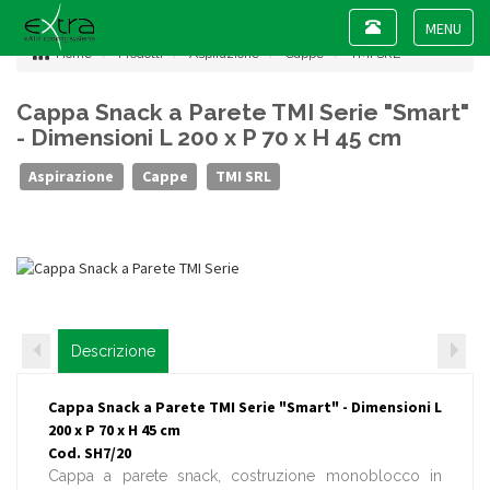
Toggle
navigation
Toggle
Home
Prodotti
Aspirazione
Cappe
TMI SRL
navigat
Cappa Snack a Parete TMI Serie "Smart"
- Dimensioni L 200 x P 70 x H 45 cm
Aspirazione
Cappe
TMI SRL
Descrizione
Cappa Snack a Parete TMI Serie "Smart" - Dimensioni L
200 x P 70 x H 45 cm
Cod. SH7/20
Cappa a parete snack, costruzione monoblocco in