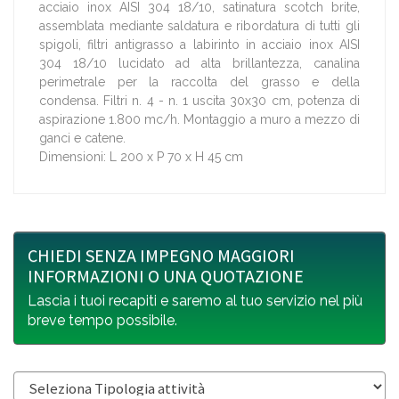
acciaio inox AISI 304 18/10, satinatura scotch brite,
assemblata mediante saldatura e ribordatura di tutti gli
spigoli, filtri antigrasso a labirinto in acciaio inox AISI
304 18/10 lucidato ad alta brillantezza, canalina
perimetrale per la raccolta del grasso e della
condensa. Filtri n. 4 - n. 1 uscita 30x30 cm, potenza di
aspirazione 1.800 mc/h. Montaggio a muro a mezzo di
ganci e catene.
Dimensioni: L 200 x P 70 x H 45 cm
CHIEDI SENZA IMPEGNO MAGGIORI
INFORMAZIONI O UNA QUOTAZIONE
Lascia i tuoi recapiti e saremo al tuo servizio nel più
breve tempo possibile.