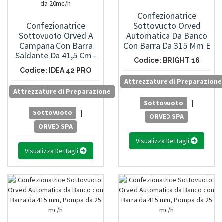
Confezionatrice
Confezionatrice
Sottovuoto Orved
Sottovuoto Orved A
Automatica Da Banco
Campana Con Barra
Con Barra Da 315 Mm E
Saldante Da 41,5 Cm -
Pompa Da 12 Mc/h
Codice: BRIGHT 16
Pompa A Vuoto DVP Da
Codice: IDEA 42 PRO
20mc/h - BUSCH Da
Attrezzature di Preparazione
20mc/h
Attrezzature di Preparazione
Sottovuoto
|
Sottovuoto
|
ORVED SPA
ORVED SPA
Visualizza Dettagli
Visualizza Dettagli