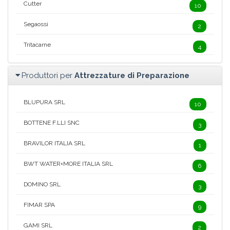
Cutter
10
Segaossi
2
Tritacarne
4
Produttori per
Attrezzature di Preparazione
BLUPURA SRL
10
BOTTENE F.LLI SNC
3
BRAVILOR ITALIA SRL
1
BWT WATER+MORE ITALIA SRL
6
DOMINO SRL
3
FIMAR SPA
9
GAMI SRL
2