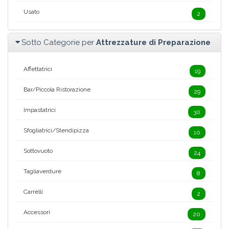
Usato
2
Sotto Categorie per
Attrezzature di Preparazione
Affettatrici
19
Bar/Piccola Ristorazione
29
Impastatrici
30
Sfogliatrici/Stendipizza
10
Sottovuoto
24
Tagliaverdure
8
Carrelli
2
Accessori
20