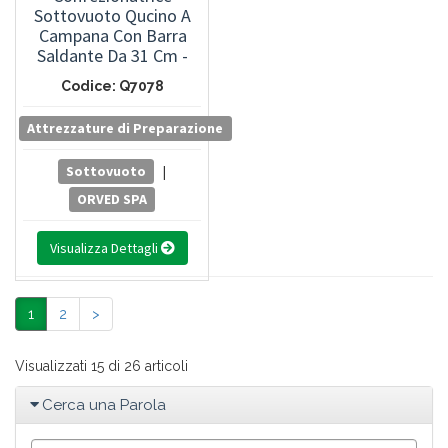
Sottovuoto Qucino A
Campana Con Barra
Saldante Da 31 Cm -
Disaereazione Modulare
Codice: Q7078
- Comandi Digitali A 10
Programmi - Pompa A
Attrezzature di Preparazione
Vuoto Da 12 Mc/h
Sottovuoto
|
ORVED SPA
Visualizza Dettagli
1
2
>
Visualizzati 15 di 26 articoli
Cerca una Parola