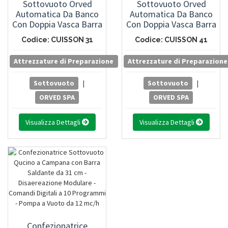
Sottovuoto Orved
Sottovuoto Orved
Automatica Da Banco
Automatica Da Banco
Con Doppia Vasca Barra
Con Doppia Vasca Barra
Da 315 Mm - Pompa Da
Da 415 Mm Doppio
Codice: CUISSON 31
Codice: CUISSON 41
12 Mc/h
Datario E Modulo Wi-Fi
Attrezzature di Preparazione
Attrezzature di Preparazione
Sottovuoto
|
Sottovuoto
|
ORVED SPA
ORVED SPA
Visualizza Dettagli
Visualizza Dettagli
Confezionatrice