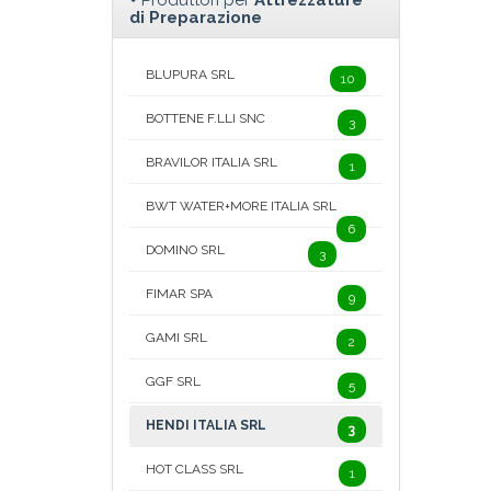
Produttori per
Attrezzature
di Preparazione
BLUPURA SRL
10
BOTTENE F.LLI SNC
3
BRAVILOR ITALIA SRL
1
BWT WATER+MORE ITALIA SRL
6
DOMINO SRL
3
FIMAR SPA
9
GAMI SRL
2
GGF SRL
5
HENDI ITALIA SRL
3
HOT CLASS SRL
1