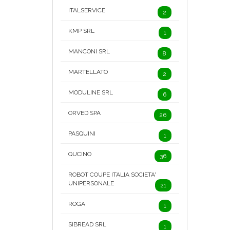
ITALSERVICE
2
KMP SRL
1
MANCONI SRL
8
MARTELLATO
2
MODULINE SRL
6
ORVED SPA
26
PASQUINI
1
QUCINO
36
ROBOT COUPE ITALIA SOCIETA'
UNIPERSONALE
21
ROGA
1
SIBREAD SRL
1