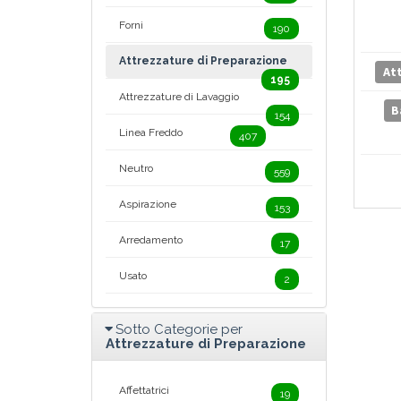
Forni
190
Attrezzature di Preparazione
At
195
Attrezzature di Lavaggio
B
154
Linea Freddo
407
Neutro
559
Aspirazione
153
Arredamento
17
Usato
2
Sotto Categorie per
Attrezzature di Preparazione
Affettatrici
19