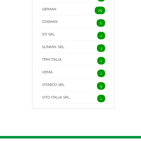
SIRMAN
29
STARMIX
2
STI SRL
1
SUNMIX SRL
3
TPM ITALIA
1
VEMA
1
VITAECO SRL
9
VITO ITALIA SRL
1