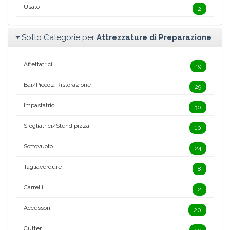
Usato
2
Sotto Categorie per
Attrezzature di Preparazione
Affettatrici
19
Bar/Piccola Ristorazione
29
Impastatrici
30
Sfogliatrici/Stendipizza
10
Sottovuoto
24
Tagliaverdure
8
Carrelli
2
Accessori
20
Cutter