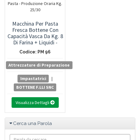
Macchina Per Pasta
Fresca Bottene Con
Capacità Vasca Da Kg. 8
Di Farina + Liquidi -
Produzione Per Ciclo
Codice: PM 96
Kg, 12 Pasta -
Produzione Oraria Kg.
Attrezzature di Preparazione
25/30
Impastatrici
|
BOTTENE F.LLI SNC
Visualizza Dettagli
Cerca una Parola