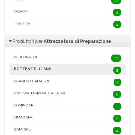
10
Segaossi
2
Tritacarne
4
Produttori per
Attrezzature di Preparazione
BLUPURA SRL
10
BOTTENE F.LLI SNC
3
BRAVILOR ITALIA SRL
1
BWT WATER+MORE ITALIA SRL
6
DOMINO SRL
3
FIMAR SPA
9
GAMI SRL
2