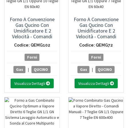
Forno A Convenzione
Forno A Convenzione
Gas Qucino Con
Gas Qucino Con
Umidificatore E 2
Umidificatore E 2
Velocità - Comandi
Velocità - Comandi
Manuali - 10 Teglie GN
Manuali - 7 Teglie GN
Codice: QEMG102
Codice: QEMG72
1/1 Oppure 10 Teglie EN
1/1 Oppure 7 Teglie EN
60x40
60x40
Forni
Forni
Gas
|
QUCINO
Gas
|
QUCINO
Visualizza Dettagli
Visualizza Dettagli