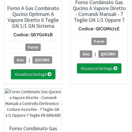
Forno Combinato Gas
Forno A Gas Combinato
Qucino A Vapore Diretto
Qucino Optimum A
- Comandi Manuali - 7
Vapore Diretto 6 Teglie
Teglie GN 1/1 Oppure 7
GN 1/1 GN Sistema
Teglie EN 600x400
Codice: QICGM071E
Lavaggio Automatico E
Codice: QSYG061B
Sonda Al Cuore
Forni
Multipunto
Forni
Gas
|
QUCINO
Gas
|
QUCINO
Visualizza Dettagli
Visualizza Dettagli
Forno Combinato Gas