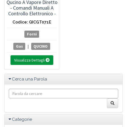
Qucino A Vapore Diretto
- Comandi Manuali A
Controllo Elettronico -
Cotture Assistite - 7
Codice: QICGT071E
Teglie GN 1/1 Oppure 7
Teglie EN 600x400
Forni
Gas
|
QUCINO
Visualizza Dettagli
Cerca una Parola
Categorie