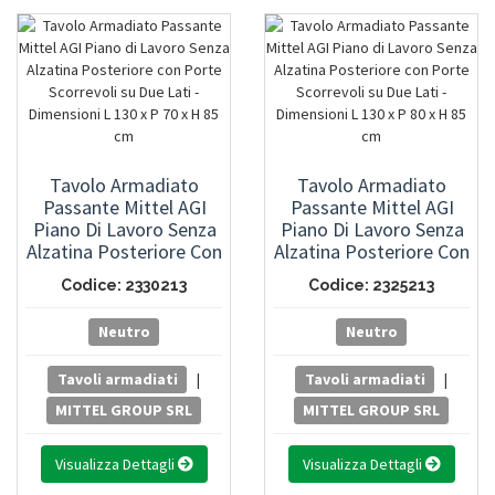
Tavolo Armadiato
Tavolo Armadiato
Passante Mittel AGI
Passante Mittel AGI
Piano Di Lavoro Senza
Piano Di Lavoro Senza
Alzatina Posteriore Con
Alzatina Posteriore Con
Porte Scorrevoli Su Due
Porte Scorrevoli Su Due
Codice: 2330213
Codice: 2325213
Lati - Dimensioni L 130 X
Lati - Dimensioni L 130 X
P 70 X H 85 Cm
P 80 X H 85 Cm
Neutro
Neutro
Tavoli armadiati
|
Tavoli armadiati
|
MITTEL GROUP SRL
MITTEL GROUP SRL
Visualizza Dettagli
Visualizza Dettagli