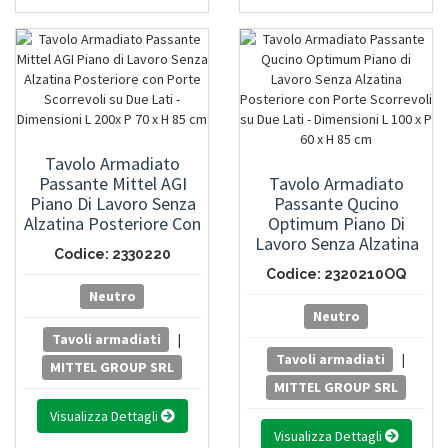
Tavolo Armadiato
Passante Mittel AGI
Tavolo Armadiato
Piano Di Lavoro Senza
Passante Qucino
Alzatina Posteriore Con
Optimum Piano Di
Porte Scorrevoli Su Due
Lavoro Senza Alzatina
Codice: 2330220
Lati - Dimensioni L 200x
Posteriore Con Porte
Codice: 2320210OQ
P 70 X H 85 Cm
Scorrevoli Su Due Lati -
Neutro
Dimensioni L 100 X P 60
Neutro
X H 85 Cm
Tavoli armadiati
|
Tavoli armadiati
|
MITTEL GROUP SRL
MITTEL GROUP SRL
Visualizza Dettagli
Visualizza Dettagli