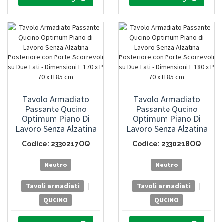
Tavolo Armadiato
Tavolo Armadiato
Passante Qucino
Passante Qucino
Optimum Piano Di
Optimum Piano Di
Lavoro Senza Alzatina
Lavoro Senza Alzatina
Posteriore Con Porte
Posteriore Con Porte
Codice: 2330217OQ
Codice: 2330218OQ
Scorrevoli Su Due Lati -
Scorrevoli Su Due Lati -
Dimensioni L 170 X P 70
Dimensioni L 180 X P 70
Neutro
Neutro
X H 85 Cm
X H 85 Cm
Tavoli armadiati
|
Tavoli armadiati
|
QUCINO
QUCINO