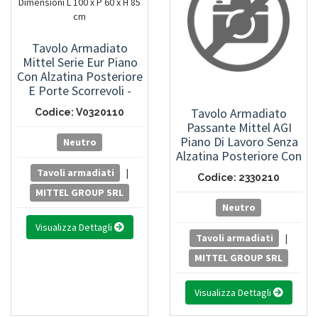
Tavolo Armadiato
Mittel Serie Eur Piano
Con Alzatina Posteriore
E Porte Scorrevoli -
Dimensioni L 100 X P 60
Tavolo Armadiato
Codice: V0320110
X H 85 Cm
Passante Mittel AGI
Piano Di Lavoro Senza
Neutro
Alzatina Posteriore Con
Porte Scorrevoli Su Due
Tavoli armadiati
|
Codice: 2330210
Lati - Dimensioni L 100 X
MITTEL GROUP SRL
P 70 X H 85 Cm
Neutro
Visualizza Dettagli
Tavoli armadiati
|
MITTEL GROUP SRL
Visualizza Dettagli