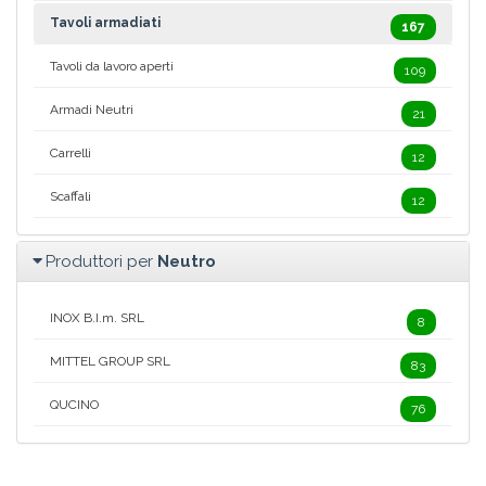
Tavoli armadiati
167
Tavoli da lavoro aperti
109
Armadi Neutri
21
Carrelli
12
Scaffali
12
Produttori per
Neutro
INOX B.I.m. SRL
8
MITTEL GROUP SRL
83
QUCINO
76