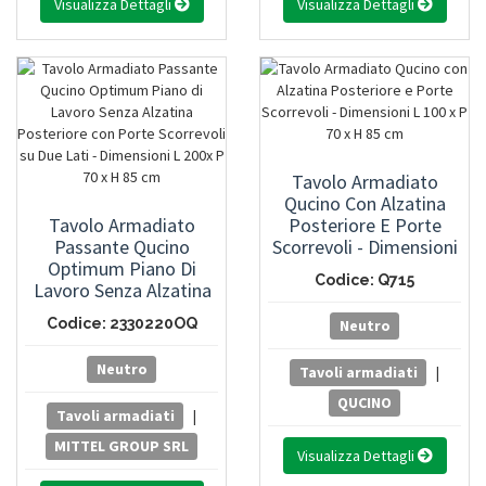
Visualizza Dettagli
Visualizza Dettagli
Tavolo Armadiato
Qucino Con Alzatina
Tavolo Armadiato
Posteriore E Porte
Passante Qucino
Scorrevoli - Dimensioni
Optimum Piano Di
L 100 X P 70 X H 85 Cm
Codice: Q715
Lavoro Senza Alzatina
Posteriore Con Porte
Codice: 2330220OQ
Neutro
Scorrevoli Su Due Lati -
Dimensioni L 200x P 70
Neutro
Tavoli armadiati
|
X H 85 Cm
QUCINO
Tavoli armadiati
|
MITTEL GROUP SRL
Visualizza Dettagli