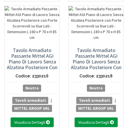
Tavolo Armadiato
Tavolo Armadiato
Passante Mittel AGI
Passante Mittel AGI
Piano Di Lavoro Senza
Piano Di Lavoro Senza
Alzatina Posteriore Con
Alzatina Posteriore Con
Porte Scorrevoli Su Due
Porte Scorrevoli Su Due
Codice: 2330216
Codice: 2330218
Lati - Dimensioni L 160 X
Lati - Dimensioni L 180 X
P 70 X H 85 Cm
P 70 X H 85 Cm
Neutro
Neutro
Tavoli armadiati
|
Tavoli armadiati
|
MITTEL GROUP SRL
MITTEL GROUP SRL
Visualizza Dettagli
Visualizza Dettagli