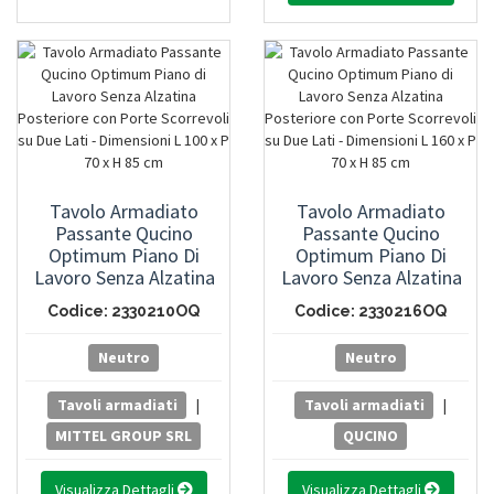
Tavolo Armadiato
Tavolo Armadiato
Passante Qucino
Passante Qucino
Optimum Piano Di
Optimum Piano Di
Lavoro Senza Alzatina
Lavoro Senza Alzatina
Posteriore Con Porte
Posteriore Con Porte
Codice: 2330210OQ
Codice: 2330216OQ
Scorrevoli Su Due Lati -
Scorrevoli Su Due Lati -
Dimensioni L 100 X P 70
Dimensioni L 160 X P 70
Neutro
Neutro
X H 85 Cm
X H 85 Cm
Tavoli armadiati
|
Tavoli armadiati
|
MITTEL GROUP SRL
QUCINO
Visualizza Dettagli
Visualizza Dettagli