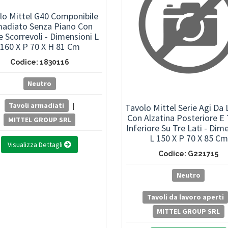
lo Mittel G40 Componibile
adiato Senza Piano Con
 Scorrevoli - Dimensioni L
160 X P 70 X H 81 Cm
Codice: 1830116
Neutro
Tavoli armadiati
|
Tavolo Mittel Serie Agi Da
Con Alzatina Posteriore E 
MITTEL GROUP SRL
Inferiore Su Tre Lati - Dim
L 150 X P 70 X 85 Cm
Visualizza Dettagli
Codice: G221715
Neutro
Tavoli da lavoro aperti
MITTEL GROUP SRL