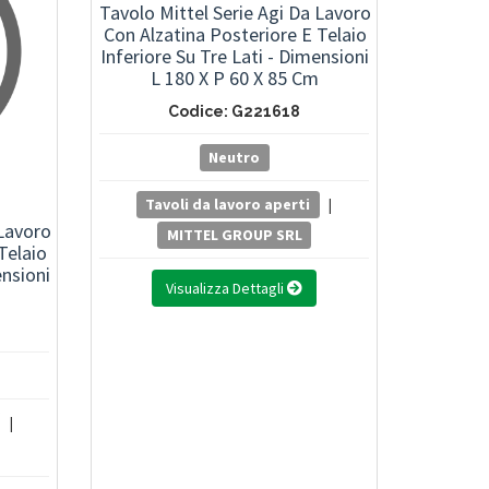
Tavolo Mittel Serie Agi Da Lavoro
Con Alzatina Posteriore E Telaio
Inferiore Su Tre Lati - Dimensioni
L 180 X P 60 X 85 Cm
Codice: G221618
Neutro
Tavoli da lavoro aperti
|
 Lavoro
MITTEL GROUP SRL
Telaio
ensioni
Visualizza Dettagli
|