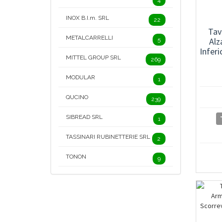
4
INOX B.I.m. SRL
22
Tav
METALCARRELLI
Alz
5
Inferi
MITTEL GROUP SRL
269
MODULAR
1
QUCINO
239
SIBREAD SRL
1
TASSINARI RUBINETTERIE SRL
2
TONON
9