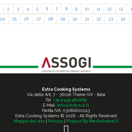
2
3
4
5
6
7
8
9
10
11
12
13
24
25
26
27
28
29
30
31
32
33
34
Extra Cooking Systems
Via delle Arti, 7
-
36016 Thiene (VI) - Italia
Tel.
+39 0445 381089
E-Mail:
info@extracs.it
Partita IVA: 03081600243
Extra Cooking Systems © 2026 - All Rights Reserved
Mappa del sito
|
Privacy
|
Project By Mediatrend.it