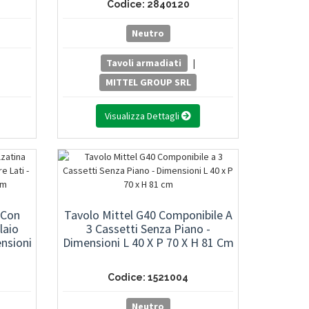
Codice: 2840120
Neutro
Tavoli armadiati
|
MITTEL GROUP SRL
Visualizza Dettagli
 Con
Tavolo Mittel G40 Componibile A
laio
3 Cassetti Senza Piano -
ensioni
Dimensioni L 40 X P 70 X H 81 Cm
Codice: 1521004
Neutro