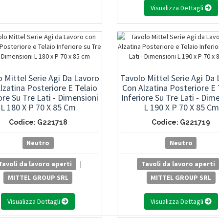
Visualizza Dettagli
 Mittel Serie Agi Da Lavoro
Tavolo Mittel Serie Agi Da
lzatina Posteriore E Telaio
Con Alzatina Posteriore E 
ore Su Tre Lati - Dimensioni
Inferiore Su Tre Lati - Dim
L 180 X P 70 X 85 Cm
L 190 X P 70 X 85 Cm
Codice: G221718
Codice: G221719
Neutro
Neutro
Tavoli da lavoro aperti
|
Tavoli da lavoro aperti
MITTEL GROUP SRL
MITTEL GROUP SRL
Visualizza Dettagli
Visualizza Dettagli