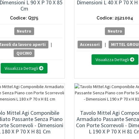
 Dimensioni L 90 X P 70 X 85
Dimensioni L 40 X P 70 X 
Cm
Codice: Q375
Codice: 2521004
Neutro
Neutro
Tavoli da lavoro aperti
|
Accessori
|
MITTEL GROU
QUCINO
Visualizza Dettagli
Visualizza Dettagli
lo Mittel Agi Componibile
Tavolo Mittel Agi Compon
iato Passante Senza Piano
Armadiato Passante Senza
rte Scorrevoli - Dimensioni
Con Porte Scorrevoli - Dim
L 180 X P 70 X H 81 Cm
L 190 X P 70 X H 81 C