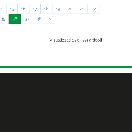
14
15
16
17
18
19
20
21
22
35
36
37
38
>
Visualizzati 15 di 559 articoli