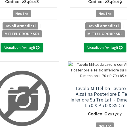
Codice: 2840118
Codice: 2840119
Neutro
Neutro
Tavoli armadiati
|
Tavoli armadiati
|
MITTEL GROUP SRL
MITTEL GROUP SRL
Visualizza Dettagli
Visualizza Dettagli
Tavolo Mittel Da Lavoro
Alzatina Posteriore E Te
Inferiore Su Tre Lati - Dim
L 70 X P 70 X 85 Cm
Codice: G221707
Neutro