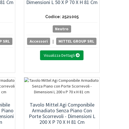
H 81 Cm
Dimensioni L 50 X P 70 X H 81 Cm
Codice: 2521005
Neutro
P SRL
Accessori
|
MITTEL GROUP SRL
Visualizza Dettagli
ibile
Tavolo Mittel Agi Componibile
 Piano
Armadiato Senza Piano Con
ensioni
Porte Scorrevoli - Dimensioni L
m
200 X P 70 X H 81 Cm