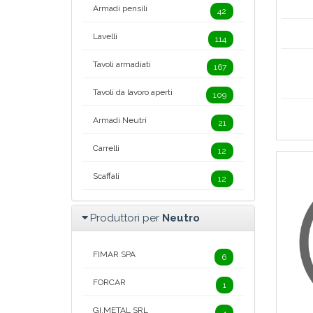
Armadi pensili
42
Lavelli
114
Tavoli armadiati
167
Tavoli da lavoro aperti
109
Armadi Neutri
21
Carrelli
12
Scaffali
12
Produttori per
Neutro
FIMAR SPA
6
FORCAR
1
GI.METAL SRL