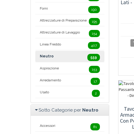
Lati -
Forni
190
Attrezzature di Preparazione
195
Attrezzature di Lavaggio
154
Linea Freddo
407
Neutro
559
Aspirazione
153
Arredamento
17
Usato
2
Tavo
Sotto Categorie per
Neutro
Armad
Con Po
Accessori
81