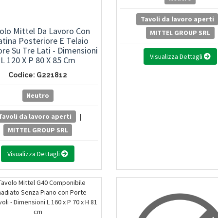
Tavoli da lavoro aperti
olo Mittel Da Lavoro Con
MITTEL GROUP SRL
atina Posteriore E Telaio
ore Su Tre Lati - Dimensioni
Visualizza Dettagli
L 120 X P 80 X 85 Cm
Codice: G221812
Neutro
Tavoli da lavoro aperti
|
MITTEL GROUP SRL
Visualizza Dettagli